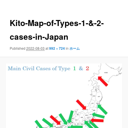
navigation
Kito-Map-of-Types-1-&-2-
cases-in-Japan
Published
2022-08-03
at
992 × 724
in
ホーム