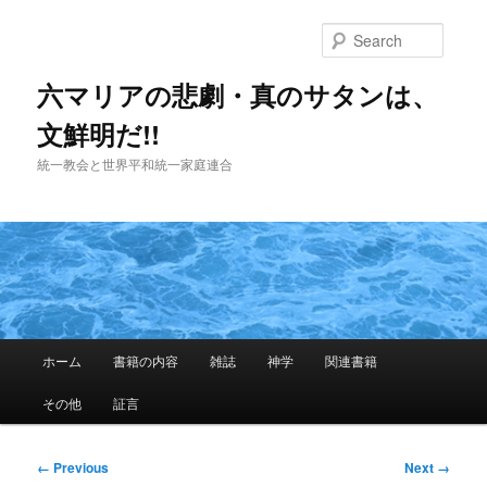
Skip
to
Searc
primary
content
六マリアの悲劇・真のサタンは、
文鮮明だ!!
統一教会と世界平和統一家庭連合
Main
ホーム
書籍の内容
雑誌
神学
関連書籍
menu
その他
証言
Image
← Previous
Next →