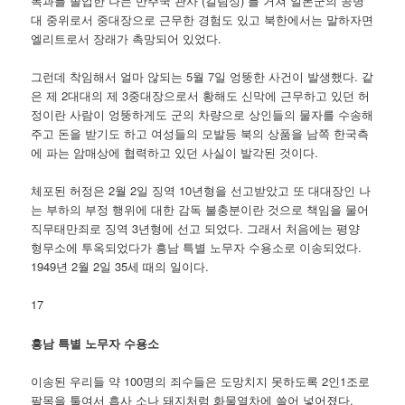
목과를 졸업한 나는 만주국 관사 (길림성) 를 거쳐 일본군의 공병
대 중위로서 중대장으로 근무한 경험도 있고 북한에서는 말하자면
엘리트로서 장래가 촉망되어 있었다.
그런데 착임해서 얼마 않되는 5월 7일 엉뚱한 사건이 발생했다. 같
은 제 2대대의 제 3중대장으로서 황해도 신막에 근무하고 있던 허
정이란 사람이 엉뚱하게도 군의 차량으로 상인들의 물자를 수송해
주고 돈을 받기도 하고 여성들의 모발등 북의 상품을 남쪽 한국측
에 파는 암매상에 협력하고 있던 사실이 발각된 것이다.
체포된 허정은 2월 2일 징역 10년형을 선고받았고 또 대대장인 나
는 부하의 부정 행위에 대한 감독 불충분이란 것으로 책임을 물어
직무태만죄로 징역 3년형에 선고 되었다. 그래서 처음에는 평양
형무소에 투옥되었다가 흥남 특별 노무자 수용소로 이송되었다.
1949년 2월 2일 35세 때의 일이다.
17
흥남 특별 노무자 수용소
이송된 우리들 약 100명의 죄수들은 도망치지 못하도록 2인1조로
팔목을 툴여서 흡사 소나 돼지처럼 화물열차에 쓸어 넣어졌다.