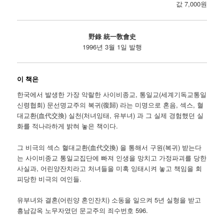
값 7,000원
野錄 統一敎會史
1996년 3월 1일 발행
이 책은
한국에서 발생한 가장 악랄한 사이비종교, 통일교(세계기독교통일
신령협회) 문선명교주의 복귀(復歸) 라는 미명으로 혼음, 섹스, 혈
대교환(血代交換) 실천(처녀잉태, 유부녀) 과 그 실제 경험했던 실
화를 적나라하게 밝혀 놓은 책이다.
그 비극의 섹스 혈대교환(血代交換) 을 통해서 구원(복귀) 받는다
는 사이비종교 통일교집단에 빠져 인생을 망치고 가정파괴를 당한
사실과, 어린양잔치라고 처녀들을 미혹 잉태시켜 놓고 책임을 회
피당한 비극의 여인들.
유부녀와 결혼(어린양 혼인잔치) 소동을 일으켜 5년 실형을 받고
흥남감옥 노무자였던 문교주의 죄수번호 596.