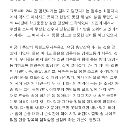
그로부터 24시간 멈쳤다가는 달리고 달렸다가는 멈추는 화물차속
에서 먹지도 마시지도 못하고 한잠도 못잔 채 날이 밝을 무렵인 새
벽 4시경에 학교운동장 같은 광장에 도착하였다. 끄집어 내려서
주변을 보니까 무장한 간수나 경찰관들이 사방을 포위하고 있어서
개미새끼 도 빠저나가지 못할 정도로 엄중한 경비를 하고 있었다.
이곳이 흥남의 특별노무자수용소, 속칭 흥남감옥이라는 것을 곧
알게 되였다. 울던 아이도 울음을 멈춘다는 강제노동의 지옥인 것
이다. 우리들은 먼저 들어와 있던 죄수들과 함께 좁은 방에 32명씩
동거하도록 인원수가 할당되어 집어 넣어졌다. 7시가 되니까 조반
이 나왔다. 콩, 좁쌀, 보리쌀, 옥수수 등을 뭉친 조그만 주먹밥인데
금방이라도 흐트러질 것 처럼 엉성했다. 이가 엉망으로 빠진 그릇
에 국이 담겨져 나왔는데 두 서너 조각의 미역이 둥둥 뜬 소금기가
좀 있는 그런 국이었다. 어제부터 한방울의 물도 입에 대지 못한
채로 흔들림 속에 담겨온 몸 동아리는 지치고 지쳐서 속은 공복인
데도 식욕이 나지 않는다. 장차 다가올 일들을 생각하며 멍청하니
있자니까 옆의 사내가 기운이없구먼 못먹겠으면 내나 먹지 하며
내 밥에 손을 대더니 순식간에 먹어 치워 버린다. 깜짝 쉴 사이도
없을 만큼 감옥의 엄격함을 실감케 하는 기분이 들었다.