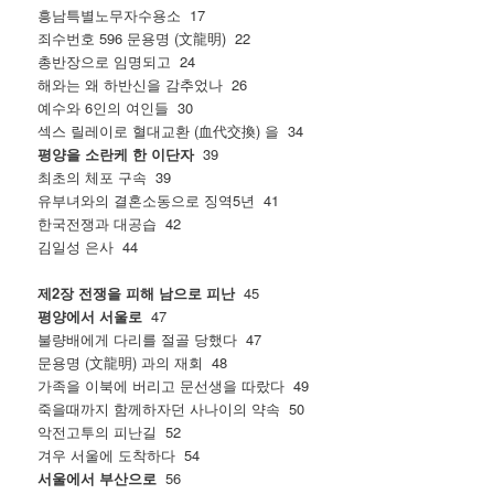
흥남특별노무자수용소 17
죄수번호 596 문용명 (文龍明) 22
총반장으로 임명되고 24
해와는 왜 하반신을 감추었나 26
예수와 6인의 여인들 30
섹스 릴레이로 혈대교환 (血代交換) 을 34
평양을 소란케 한 이단자
39
최초의 체포 구속 39
유부녀와의 결혼소동으로 징역5년 41
한국전쟁과 대공습 42
김일성 은사 44
제2장 전쟁을 피해 남으로 피난
45
평양에서 서울로
47
불량배에게 다리를 절골 당했다 47
문용명 (文龍明) 과의 재회 48
가족을 이북에 버리고 문선생을 따랐다 49
죽을때까지 함께하자던 사나이의 약속 50
악전고투의 피난길 52
겨우 서울에 도착하다 54
서울에서 부산으로
56