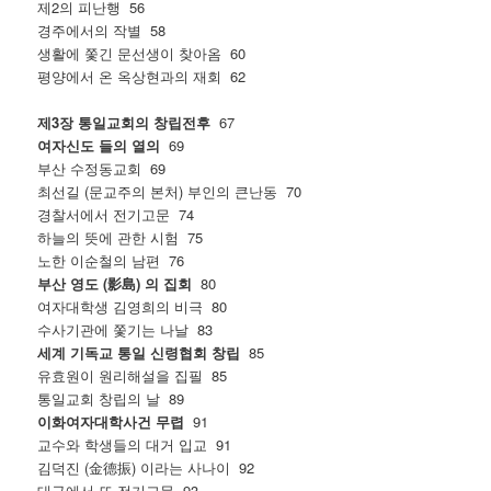
제2의 피난행 56
경주에서의 작별 58
생활에 쫓긴 문선생이 찾아옴 60
평양에서 온 옥상현과의 재회 62
제3장 통일교회의 창립전후
67
여자신도 들의 열의
69
부산 수정동교회 69
최선길 (문교주의 본처) 부인의 큰난동 70
경찰서에서 전기고문 74
하늘의 뜻에 관한 시험 75
노한 이순철의 남편 76
부산 영도 (影島) 의 집회
80
여자대학생 김영희의 비극 80
수사기관에 쫓기는 나날 83
세계 기독교 통일 신령협회 창립
85
유효원이 원리해설을 집필 85
통일교회 창립의 날 89
이화여자대학사건 무렵
91
교수와 학생들의 대거 입교 91
김덕진 (金德振) 이라는 사나이 92
대구에서 또 전기고문 93