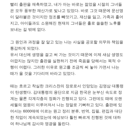
빨리 출판을 재촉하였고, 내가 아는 바로는 젊었을 시절의 그녀들
은 모두 풍부한 재산가로 빛나고 있었다. 바로 그것 때문에 문선명
이 달라붙은 것이지만 정조를 빼앗기고, 재산을 잃고, 가족과 흩어
지고, 아이들과도 소원해진 현재의 그녀들은 홀로 쓸쓸한 노후를
보내는 길 밖에 없다.
그 원인과 과정을 잘 알고 있는 나는 사실을 공포할 의무와 책임을
통감하게 되었다.
유서 대신에 생명을 걸고 써 가는 것이기 때문에 이제 새삼 생명도
아깝지는 않지만 출판을 실현하기 전에 죽음을 당해서는 목적 수
행이 어렵다. 그러한 이유로 원고를 조금씩 써 놓아 가면서 나는
때가 올 것을 기다리며 바라고 있었다.
때는 흐르고 착실한 크리스챤의 장로로서 인망있는 김영삼 대통령
이 탄생했다. 김대통령의 용단으로 지금 한국은 눈부신 속도로 정
계는 물론 각계각층의 정화가 진행되고 있다. 그런데도 때에 오랜
세월의 염원이 이루어져서 나는 정말로 기뻐하고 있다. 출판에 있
어서는 6000매에 이르는 원고 정리 분류, 번역, 집필, 편집과 대단
한 작업이 계속되었는데 예상보다 훨씬 빠르게 진행된 것에 대하
여 하나님께 감사와 영광을 돌린다.