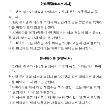
文鮮明語錄(本文에서)
「그것은, 예수가 세상에 탄생해서 이루지 못한, 女子들과의 復
歸」다.
天使長 루시엘과 섹스에 의해서 빼앗긴것과 같은 方法으로 六마리
아를 빼앗아 오지 않으면 안된다.
「六마리아를 복귀 (復歸) 하면 再臨主는 섹스 경험이 없는 處女)
를 택해 “어린양 잔치 儀式” 을 거행한다.」
「이 世上中 모든 財産은 本來 하나님의 것이었는데 전부 흠처와
내게 헌금해도 세상 法律에는 저촉되도 하나님은 용서한다」
문선명어록 (본문에서)
「그것은, 예수가 세상에 탄생해서 이루지 못한, 여자들과의 복귀
」다。
천사장 루시엘과 섹스에 의해서 빼앗긴것과 같은 방법으로 육마리
아를 빼앗아 오지 않으면 안된다.
「육마리아를 복귀 하면 재림주는 섹스 경험이 없는 처녀를 택해
“어린양 잔치 의식” 을 거행한다.」
「이 세상중 모든 재산은 본래 하나님의 것이었는데 전부 훔쳐와
내게 헌금해도 세상 법률에는 저촉되도 하나님은 용서한다」