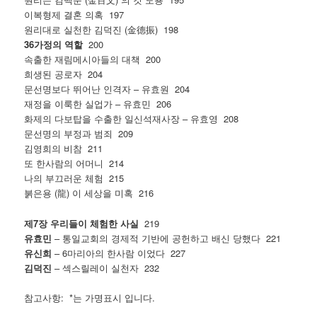
이복형제 결혼 의혹 197
원리대로 실천한 김덕진 (金德振) 198
36가정의 역할
200
속출한 재림메시아들의 대책 200
희생된 공로자 204
문선명보다 뛰어난 인격자 – 유효원 204
재정을 이룩한 실업가 – 유효민 206
화제의 다보탑을 수출한 일신석재사장 – 유효영 208
문선명의 부정과 범죄 209
김영희의 비참 211
또 한사람의 어머니 214
나의 부끄러운 체험 215
붉은용 (龍) 이 세상을 미혹 216
제7장 우리들이 체험한 사실
219
유효민
– 통일교회의 경제적 기반에 공헌하고 배신 당했다 221
유신희
– 6마리아의 한사람 이었다 227
김덕진
– 섹스릴레이 실천자 232
참고사항: *는 가명표시 입니다.