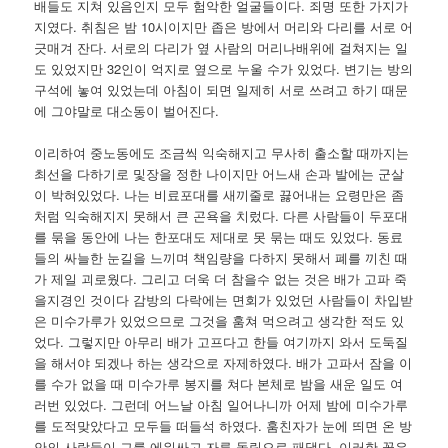
배들도 지쳐 있음인지 모두 험악한 얼굴들이다. 죄명 또한 가지가
지였다. 취침은 밤 10시이지만 좁은 방에서 머리와 다리를 서로 어
긋매겨 잔다. 서로의 다리가 옆 사람의 머리나배위에 걸쳐지는 일
도 있었지만 32인이 억지로 옆으로 누울 수가 있었다. 변기는 방의
구석에 놓여 있었는데 아침이 되면 일제히 서로 쓰려고 하기 때문
에 그야말로 대소동이 벌어진다.
이리하여 중노동에도 조금씩 익숙해지고 무사히 출소할 때까지는
최선을 다하기로 및장을 정한 나이지만 어느새 손과 발에는 군살
이 박혀있었다. 나는 비료포대를 새끼줄로 끓어내는 요령만은 좀
처럼 익숙해지지 못해서 큰 곤욕을 치렀다. 다른 사람들이 두포대
를 묶을 동안에 나는 한포대도 제대로 못 묶는 때도 있었다. 동료
들의 싸늘한 눈길을 느끼며 책임량을 다하지 못해서 폐를 끼친 때
가 제일 괴로웠다. 그리고 더욱 더 참을수 없는 것은 배가 고파 죽
을지경인 것이다 감방의 다락에는 면회가 있었던 사람들이 차입받
은 미수가루가 있었으므로 그것을 훔쳐 먹으려고 생각한 적도 있
었다. 그렇지만 아무리 배가 고프다고 한들 여기까지 와서 도둑질
을 해서야 되겠나 하는 생각으로 자제하였다. 배가 고파서 잠을 이
를 수가 없을 때 미수가루 봉지를 쳐다 본체로 밤을 새운 일도 여
러번 있었다. 그런데 어느날 아침 일어나니까 어제 밤에 미수가루
를 도적맞았다고 모두들 떠들석 하였다. 훔친자가 눈에 띄면 온 방
안의 사람들이 그를 에워싸고 자루 돌림으로 패댔다. 이러한 꼴은