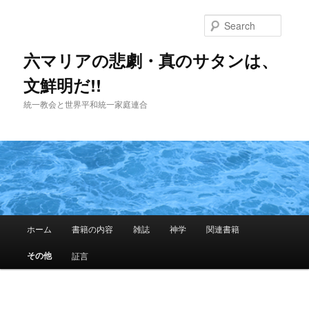
Skip
to
Searc
primary
content
六マリアの悲劇・真のサタンは、
文鮮明だ!!
統一教会と世界平和統一家庭連合
Main
ホーム
書籍の内容
雑誌
神学
関連書籍
menu
その他
証言