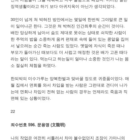
징역생활이라고 하기 보다 아귀지옥이 아닌가 생각되었다.
30인이 넘게 쳐 박혀진 방안에서는 몇일에 한번씩 그야말로 큰 일
이 일어나곤 한다. 그것은 쳐 박혀진 인간최후의 순간이 것이다.
배만 앙상하게 남아서 숨도 제대로 못쉬는 상태로 쇠약한 사람이
한 주먹의 밥을 소중하게 움켜 편채로 속에 들어 있는 콩알을 집어
서 넣으려는 순간 죽는 사람도 있었다. 옛말에 자식이 죽은 때나
부모가 돌아가신 때보다도 더 서럽고 매정한 것은 배가 고픈 때다
라는 말이 있다. 먹는다고 하는일이 얼마나 소중한 것인가 나는 몸
소 절실히 체험을 하였다.
한되박의 미수가루는 양복한벌과 맞바꿀 정도로 귀중품이었다. 매
월 집에서 면회를 와서 차입을 받는 사람은 그런대로 견디어 나가
는데 면회나 차입이 전혀 없는 사람의 경우는 언제라도 죽음과 직
면해 있는 상황이었다.
22
죄수번호 596. 문용명 (文龍明)
나의 작업은 여전히 서틀러서 차마 볼수없던지 조장이 가마니의