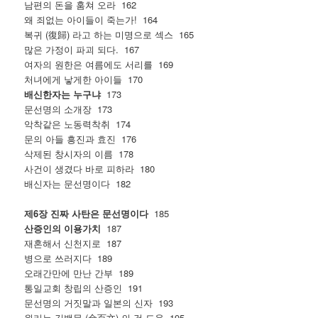
남편의 돈을 훔쳐 오라 162
왜 죄없는 아이들이 죽는가! 164
복귀 (復歸) 라고 하는 미명으로 섹스 165
많은 가정이 파괴 되다. 167
여자의 원한은 여름에도 서리를 169
처녀에게 낳게한 아이들 170
배신한자는 누구냐
173
문선명의 소개장 173
악착같은 노동력착취 174
문의 아들 흥진과 효진 176
삭제된 창시자의 이름 178
사건이 생겼다 바로 피하라 180
배신자는 문선명이다 182
제6장 진짜 사탄은 문선명이다
185
산증인의 이용가치
187
재혼해서 신천지로 187
병으로 쓰러지다 189
오래간만에 만난 간부 189
통일교회 창립의 산증인 191
문선명의 거짓말과 일본의 신자 193
원리는 김백문 (金百文) 의 것 도용 195