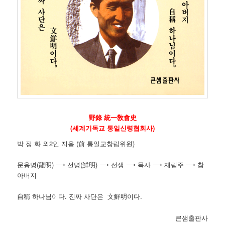
野錄 統一敎會史
(세계기독교 통일신령협회사)
박 정 화 외2인 지음 (前 통일교창립위원)
문용명(龍明) ⟶ 선명(鮮明) ⟶ 선생 ⟶ 목사 ⟶ 재림주 ⟶ 참
아버지
自稱 하나님이다. 진짜 사단은 文鮮明이다.
큰샘출판사