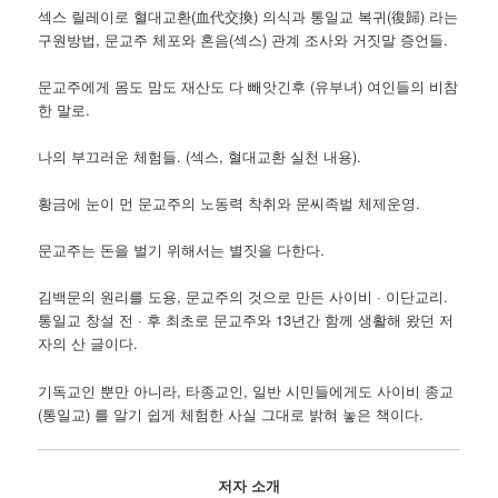
섹스 릴레이로 혈대교환(血代交換) 의식과 통일교 복귀(復歸) 라는
구원방법, 문교주 체포와 혼음(섹스) 관계 조사와 거짓말 증언들.
문교주에게 몸도 맘도 재산도 다 빼앗긴후 (유부녀) 여인들의 비참
한 말로.
나의 부끄러운 체험들. (섹스, 혈대교환 실천 내용).
황금에 눈이 먼 문교주의 노동력 착취와 문씨족벌 체제운영.
문교주는 돈을 벌기 위해서는 별짓을 다한다.
김백문의 원리를 도용, 문교주의 것으로 만든 사이비 · 이단교리.
통일교 창설 전 · 후 최초로 문교주와 13년간 함께 생활해 왔던 저
자의 산 글이다.
기독교인 뿐만 아니라, 타종교인, 일반 시민들에게도 사이비 종교
(통일교) 를 알기 쉽게 체험한 사실 그대로 밝혀 놓은 책이다.
저자 소개