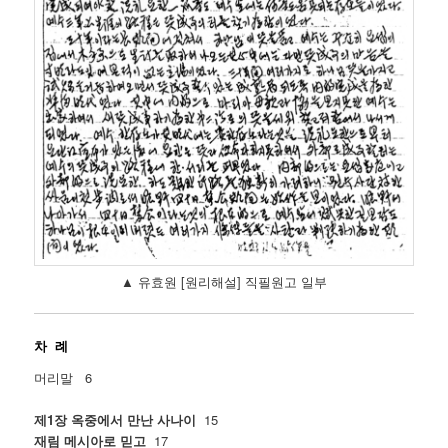
▲ 유효원 [원리해설] 직필원고 일부
차 례
머리말 6
제1장 옥중에서 만난 사나이
15
재림 메시아로 믿고
17