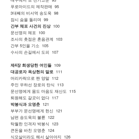
푸로마이드의 제작판매 95
3대째의 비서역 송도욱 98
잠시 숨을 돌리며 99
간부 체포 사건의 진상
100
문선명의 체포 100
조사의 촛점은 혼음관계 103
간부 5인을 기소 105
수사의 손길에서 도피 107
제4장 희생당한 여인들
109
대공로자 옥상현의 말로
111
머리카락으로 짠 양말 112
주인 우하선 장로의 탄식 113
문선명에게 몸도 마음도 재산도 115
퇴원해도 갈곳이 없다 117
박봉식과 오명춘
121
부부가 문선명에게 헌신 121
남편 송도욱의 불륜 122
탁월한 인격자 박봉식 123
큰돈을 바친 오명춘 124
식모살이라도 해서 살아야지 126