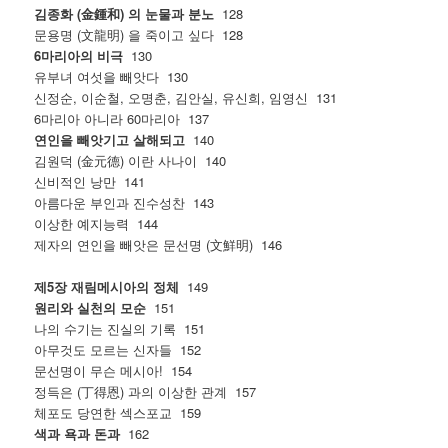
김종화 (金鍾和) 의 눈물과 분노
128
문용명 (文龍明) 을 죽이고 싶다 128
6마리아의 비극
130
유부녀 여섯을 빼앗다 130
신정순, 이순철, 오명춘, 김안실, 유신희, 임영신 131
6마리아 아니라 60마리아 137
연인을 빼앗기고 살해되고
140
김원덕 (金元德) 이란 사나이 140
신비적인 낭만 141
아름다운 부인과 진수성찬 143
이상한 예지능력 144
제자의 연인을 빼앗은 문선명 (文鮮明) 146
제5장 재림메시아의 정체
149
원리와 실천의 모순
151
나의 수기는 진실의 기록 151
아무것도 모르는 신자들 152
문선명이 무슨 메시아! 154
정득은 (丁得恩) 과의 이상한 관계 157
체포도 당연한 섹스포교 159
색과 욕과 돈과
162