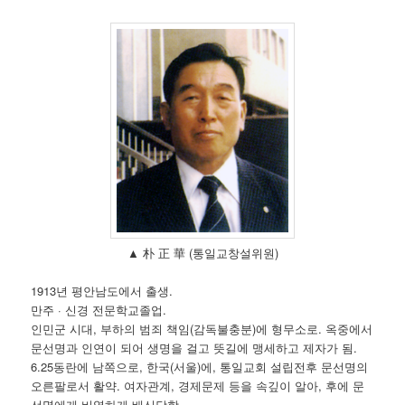
▲ 朴 正 華 (통일교창설위원)
1913년 평안남도에서 출생.
만주 · 신경 전문학교졸업.
인민군 시대, 부하의 범죄 책임(감독불충분)에 형무소로. 옥중에서
문선명과 인연이 되어 생명을 걸고 뜻길에 맹세하고 제자가 됨.
6.25동란에 남쪽으로, 한국(서울)에, 통일교회 설립전후 문선명의
오른팔로서 활약. 여자관계, 경제문제 등을 속깊이 알아, 후에 문
선명에게 비열하게 배신당함.