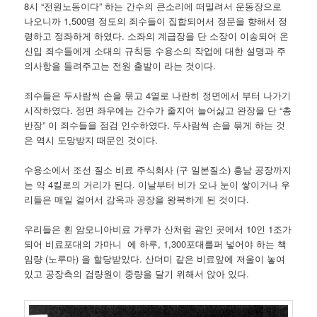
8시 “전원노동이다” 하는 간수의 큰소리에 떠밀려서 운동장으로
나오니까 1,500명 정도의 죄수들이 집합되어서 정문을 향해서 정
령하고 정좌하게 하였다. 소좌의 계급장을 단 소장이 이송되어 온
신입 죄수들에게 소대의 규칙등 수용소의 작업에 대한 설명과 주
의사항을 들려주고는 전원 출발이 라는 것이다.
죄수들은 두사람씩 손을 묶고 4열로 나란히 정면에서 부터 나가기
시작하였다. 정면 좌우에는 간수가 줄지어 늘어싫고 완장을 단 “총
반장” 이 죄수들을 점검 인수하였다. 두사람씩 손을 묶게 하는 것
은 역시 도망방지 때문인 것이다.
수용소에서 조선 질소 비료 주식회사 (구 일본질소) 흥남 공장까지
는 약 4킬로의 거리가 된다. 이날부터 비가 오나 눈이 쌓이거나 우
리들은 매일 걸어서 감옥과 공장을 왕복하게 된 것이다.
우리들은 횐 암모니아비료 가루가 산처럼 괌인 곳에서 10인 1조가
되어 비료포대의 가마니 에 하루, 1,300포대를퍼 넣어야 하는 책
임량 (노루마) 을 할당받았다. 산더미 같은 비료앞에 저울이 놓여
있고 공장측의 검량원이 중량을 달기 위해서 앉아 있다.