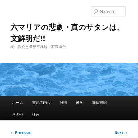
Skip
to
Searc
primary
content
六マリアの悲劇・真のサタンは、
文鮮明だ!!
統一教会と世界平和統一家庭連合
Main
ホーム
書籍の内容
雑誌
神学
関連書籍
menu
その他
証言
Image
← Previous
Next →