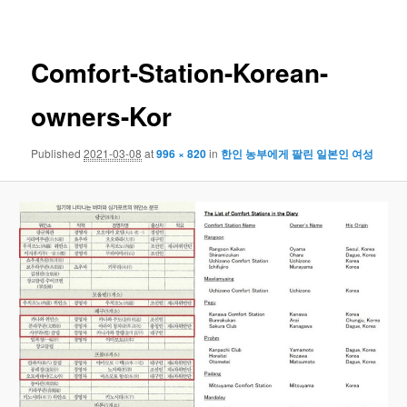
navigation
Comfort-Station-Korean-
owners-Kor
Published
2021-03-08
at
996 × 820
in
한인 농부에게 팔린 일본인 여성