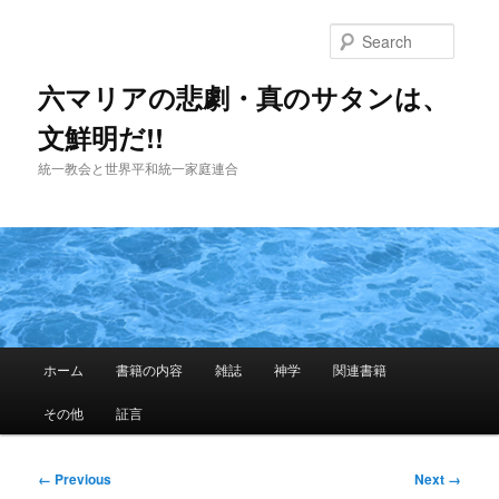
Skip
to
Searc
primary
content
六マリアの悲劇・真のサタンは、
文鮮明だ!!
統一教会と世界平和統一家庭連合
Main
ホーム
書籍の内容
雑誌
神学
関連書籍
menu
その他
証言
Image
← Previous
Next →