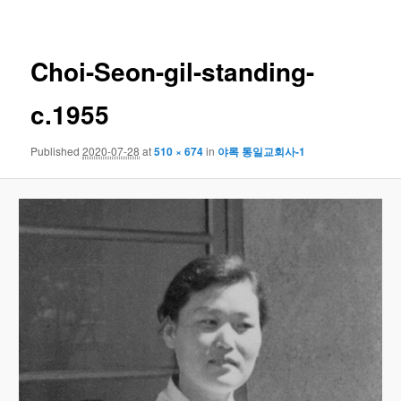
navigation
Choi-Seon-gil-standing-
c.1955
Published
2020-07-28
at
510 × 674
in
야록 통일교회사-1