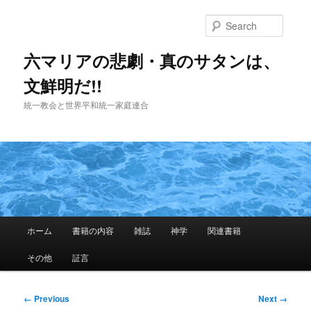
Skip
to
Searc
primary
content
六マリアの悲劇・真のサタンは、
文鮮明だ!!
統一教会と世界平和統一家庭連合
Main
ホーム
書籍の内容
雑誌
神学
関連書籍
menu
その他
証言
Image
← Previous
Next →