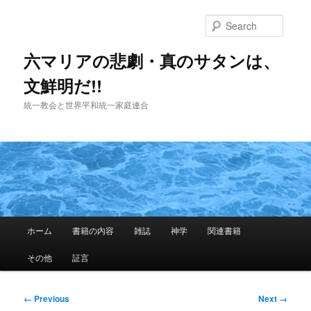
Skip
to
Searc
primary
content
六マリアの悲劇・真のサタンは、
文鮮明だ!!
統一教会と世界平和統一家庭連合
Main
ホーム
書籍の内容
雑誌
神学
関連書籍
menu
その他
証言
Image
← Previous
Next →