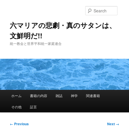
Skip
to
Searc
primary
content
六マリアの悲劇・真のサタンは、
文鮮明だ!!
統一教会と世界平和統一家庭連合
Main
ホーム
書籍の内容
雑誌
神学
関連書籍
menu
その他
証言
Image
← Previous
Next →