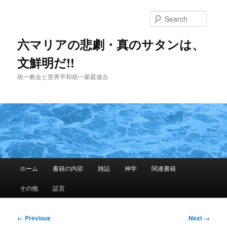
Skip
to
Searc
primary
content
六マリアの悲劇・真のサタンは、
文鮮明だ!!
統一教会と世界平和統一家庭連合
Main
ホーム
書籍の内容
雑誌
神学
関連書籍
menu
その他
証言
Image
← Previous
Next →