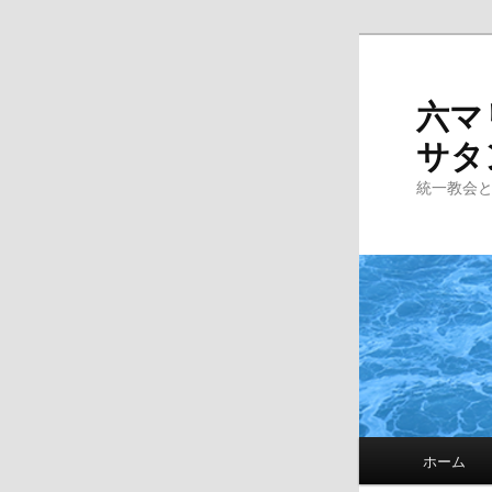
Skip
to
primary
六マ
content
サタ
統一教会
Main
ホーム
menu