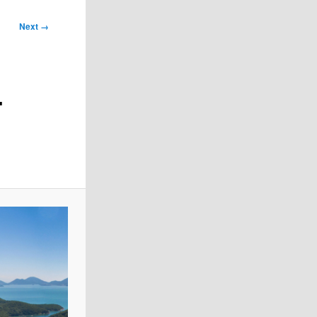
Next →
-