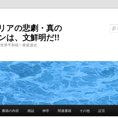
リアの悲劇・真の
ンは、文鮮明だ!!
と世界平和統一家庭連合
書籍の内容
雑誌
神学
関連書籍
その他
証言