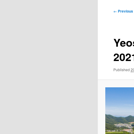
Image
← Previous
navigation
Yeo
202
Published
2