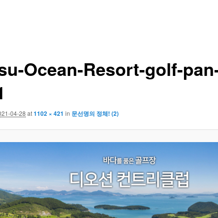
su-Ocean-Resort-golf-pan
1
021-04-28
at
1102 × 421
in
문선명의 정체! (2)