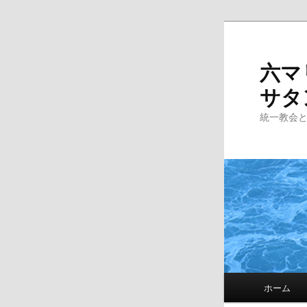
Skip
to
primary
六マ
content
サタ
統一教会
Main
ホーム
menu