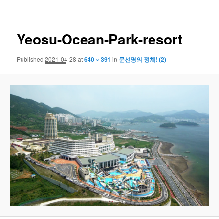
navigation
Yeosu-Ocean-Park-resort
Published
2021-04-28
at
640 × 391
in
문선명의 정체! (2)