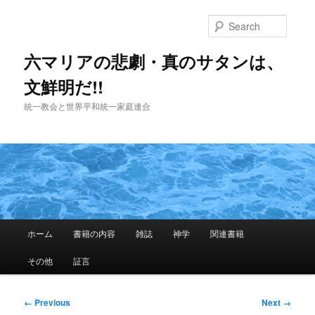
Skip
to
Searc
primary
content
六マリアの悲劇・真のサタンは、
文鮮明だ!!
統一教会と世界平和統一家庭連合
Main
ホーム
書籍の内容
雑誌
神学
関連書籍
menu
その他
証言
Image
← Previous
Next →