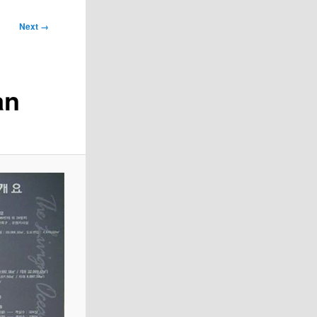
Next →
an