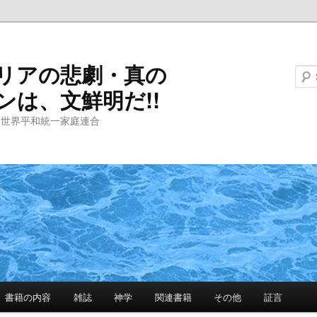
リアの悲劇・真の
ンは、文鮮明だ!!
と世界平和統一家庭連合
書籍の内容
雑誌
神学
関連書籍
その他
証言