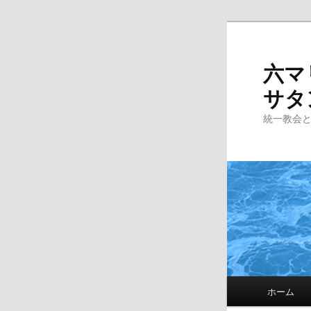
Skip
to
primary
六マ
content
サタ
統一教会
Main
ホーム
menu