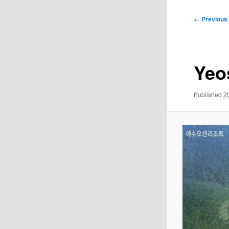
Image
← Previous
navigation
Yeo
Published
2