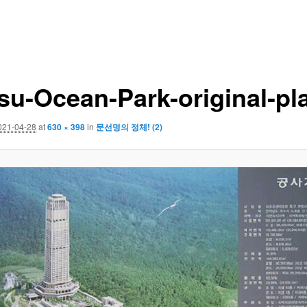
su-Ocean-Park-original-pl
021-04-28
at
630 × 398
in
문선명의 정체! (2)