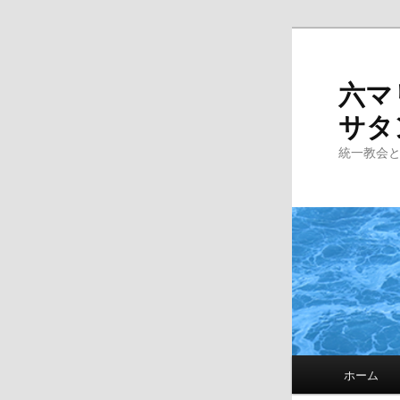
Skip
to
primary
六マ
content
サタ
統一教会
Main
ホーム
menu