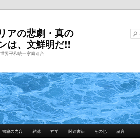
リアの悲劇・真の
ンは、文鮮明だ!!
と世界平和統一家庭連合
書籍の内容
雑誌
神学
関連書籍
その他
証言