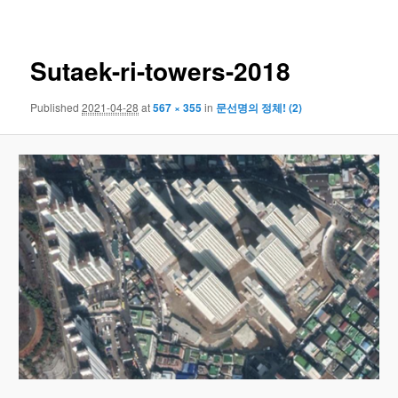
navigation
Sutaek-ri-towers-2018
Published
2021-04-28
at
567 × 355
in
문선명의 정체! (2)