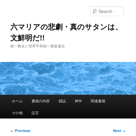
Skip
to
Searc
primary
content
六マリアの悲劇・真のサタンは、
文鮮明だ!!
統一教会と世界平和統一家庭連合
Main
ホーム
書籍の内容
雑誌
神学
関連書籍
menu
その他
証言
Image
← Previous
Next →