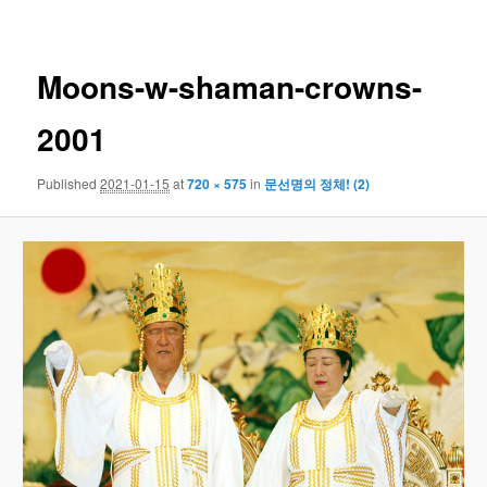
navigation
Moons-w-shaman-crowns-
2001
Published
2021-01-15
at
720 × 575
in
문선명의 정체! (2)