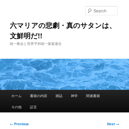
Skip
to
Searc
primary
content
六マリアの悲劇・真のサタンは、
文鮮明だ!!
統一教会と世界平和統一家庭連合
Main
ホーム
書籍の内容
雑誌
神学
関連書籍
menu
その他
証言
Image
← Previous
Next →