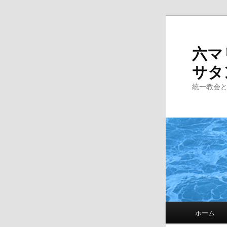
Skip
to
primary
六マ
content
サタ
統一教会
Main
ホーム
menu