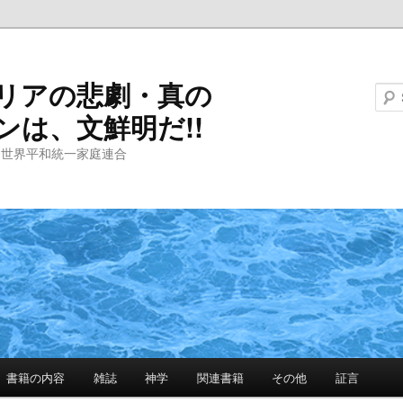
リアの悲劇・真の
ンは、文鮮明だ!!
と世界平和統一家庭連合
書籍の内容
雑誌
神学
関連書籍
その他
証言