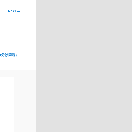
Next →
血分け問題」