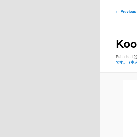
Image
← Previous
navigation
Koo
Published
2
です。（本