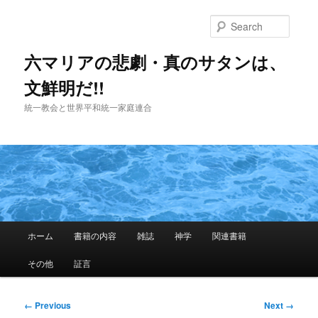
Skip
to
Searc
primary
content
六マリアの悲劇・真のサタンは、
文鮮明だ!!
統一教会と世界平和統一家庭連合
Main
ホーム
書籍の内容
雑誌
神学
関連書籍
menu
その他
証言
Image
← Previous
Next →