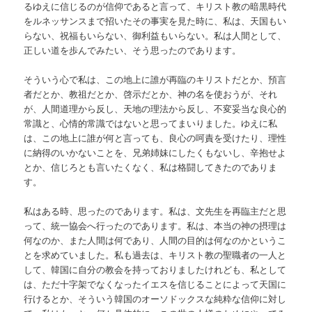
るゆえに信じるのが信仰であると言って、キリスト教の暗黒時代
をルネッサンスまで招いたその事実を見た時に、私は、天国もい
らない、祝福もいらない、御利益もいらない。私は人間として、
正しい道を歩んでみたい、そう思ったのであります。
そういう心で私は、この地上に誰が再臨のキリストだとか、預言
者だとか、教祖だとか、啓示だとか、神の名を使おうが、それ
が、人間道理から反し、天地の理法から反し、不変妥当な良心的
常識と、心情的常識ではないと思ってまいりました。ゆえに私
は、この地上に誰が何と言っても、良心の呵責を受けたり、理性
に納得のいかないことを、兄弟姉妹にしたくもないし、辛抱せよ
とか、信じろとも言いたくなく、私は格闘してきたのでありま
す。
私はある時、思ったのであります。私は、文先生を再臨主だと思
って、統一協会へ行ったのであります。私は、本当の神の摂理は
何なのか、また人間は何であり、人間の目的は何なのかというこ
とを求めていました。私も過去は、キリスト教の聖職者の一人と
して、韓国に自分の教会を持っておりましたけれども、私として
は、ただ十字架でなくなったイエスを信じることによって天国に
行けるとか、そういう韓国のオーソドックスな純粋な信仰に対し