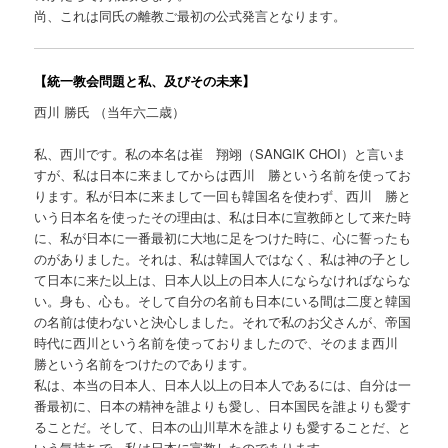
尚、これは同氏の離教ご最初の公式発言となります。
【統一教会問題と私、及びその未来】
西川 勝氏 （当年六二歳）
私、西川です。私の本名は崔 翔翊（SANGIK CHOI）と言いま
すが、私は日本に来ましてからは西川 勝という名前を使ってお
ります。私が日本に来まして一回も韓国名を使わず、西川 勝と
いう日本名を使ったその理由は、私は日本に宣教師として来た時
に、私が日本に一番最初に大地に足をつけた時に、心に誓ったも
のがありました。それは、私は韓国人ではなく、私は神の子とし
て日本に来た以上は、日本人以上の日本人にならなければならな
い。身も、心も。そして自分の名前も日本にいる間は二度と韓国
の名前は使わないと決心しました。それで私のお父さんが、帝国
時代に西川という名前を使っておりましたので、そのまま西川
勝という名前をつけたのであります。
私は、本当の日本人、日本人以上の日本人であるには、自分は一
番最初に、日本の精神を誰よりも愛し、日本国民を誰よりも愛す
ることだ。そして、日本の山川草木を誰よりも愛することだ、と
いう気持ちで、私は日本に宣教したのであります。