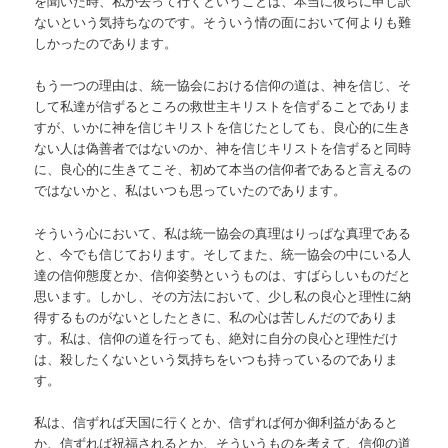
を聞いた時、私が去って行くということは、本当に彼らに申し訳
ないという気持ちなのです。そういう情の面において何よりも難
しかったのであります。
もう一つの理由は、統一協会における信仰の道は、神を信じ、そ
して私達が信ずるところの救世主キリストを信ずることでありま
すが、いかに神を信じキリストを信じたとしても、良心的に生き
ない人は偽善者ではないのか、神を信じキリストを信ずると同時
に、良心的に生きてこそ、初めて本当の信仰者であると言えるの
ではないかと、私はいつも思っていたのであります。
そういう心において、私は統一協会の真理はりっぱな真理である
と、今でも信じております。そしてまた、統一協会の中にいる人
達の信仰態度とか、信仰姿勢というものは、すばらしいものだと
思います。しかし、その方法において、少し私の良心と理性に納
得するものがないとしたときに、私の心は苦しんだのでありま
す。私は、信仰の道を行っても、絶対に自分の良心と理性だけ
は、殺したくないという気持ちをいつも持っているのでありま
す。
私は、信ずれば天国に行くとか、信ずれば何か御利益があると
か、信ずれば祝福されるとか、そういうものを考えて、信仰の道