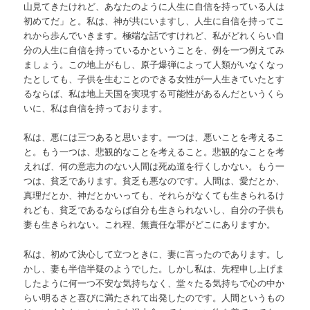
山見てきたけれど、あなたのように人生に自信を持っている人は
初めてだ」と。私は、神が共にいますし、人生に自信を持ってこ
れから歩んでいきます。極端な話ですけれど、私がどれくらい自
分の人生に自信を持っているかということを、例を一つ例えてみ
ましょう。この地上がもし、原子爆弾によって人類がいなくなっ
たとしても、子供を生むことのできる女性が一人生きていたとす
るならば、私は地上天国を実現する可能性があるんだというくら
いに、私は自信を持っております。
私は、悪には三つあると思います。一つは、悪いことを考えるこ
と。もう一つは、悲観的なことを考えること。悲観的なことを考
えれば、何の意志力のない人間は死ぬ道を行くしかない。もう一
つは、貧乏であります。貧乏も悪なのです。人間は、愛だとか、
真理だとか、神だとかいっても、それらがなくても生きられるけ
れども、貧乏であるならば自分も生きられないし、自分の子供も
妻も生きられない。これ程、無責任な罪がどこにありますか。
私は、初めて決心して立つときに、妻に言ったのであります。し
かし、妻も半信半疑のようでした。しかし私は、先程申し上げま
したように何一つ不安な気持ちなく、堂々たる気持ちで心の中か
らい明るさと喜びに満たされて出発したのです。人間というもの