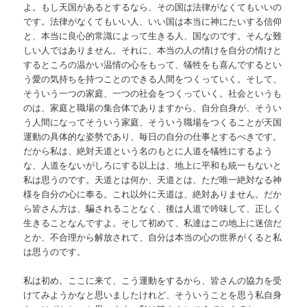
よ。もし天国があるとするなら、その国は法律がなくてもいいの
です。法律がなくてもいい人、いい国は本当に神にたいする信仰
と、本当に良心的常識によって生きる人、国なのです。そんな難
しい人ではありません。それに、本当の人の情けを自分の情けと
するところの温かい温情の心をもって、犠牲をも喜んでするとい
う愛の気持ちを持つことのできる人間をつくっていく。そして、
そういう一つの家庭、一つの社会をつくっていく。社会というも
のは、家庭と職場の集合体でありますから、自分自身が、そうい
う人間になってそういう家庭、そういう職場をつくることが天国
運動の具体的な姿勢であり、毎日の自分の仕事とするべきです。
だから私は、絶対天道という名のもとに人道を犠牲にするよう
な、人道をないがしろにする以上は、地上に平和も統一もないと
私は思うのです。天道とは何か、天道とは、ただ唯一絶対なる神
様を自分の心に奉る。これ以外に天道は、絶対ありません。だか
ら皆さん方は、騙されることなく、後は人道で吟味して、正しく
生きることなんですよ。そして初めて、私達はこの地上に迷信だ
とか、不合理から解放されて、自分は本当の心の世界がくると私
は思うのです。
私は初め。ここに来て、こう運動をするから、皆さんの協力を受
けてみようかなと思いましたけれど、そういうことを思う私自身