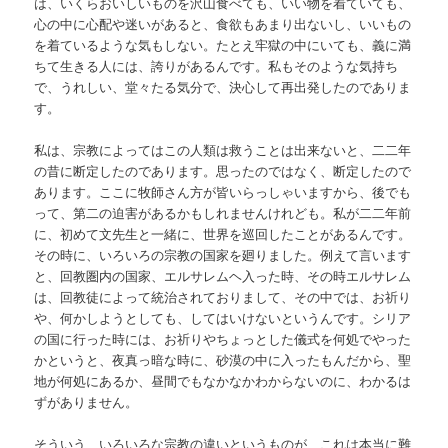
は、いくらおいしいものを沢山食べても、いい物を着ていても、
心の中に心配や迷いがあると、食欲もあまり出ないし、いいもの
を着ているような気もしない。たとえ牢獄の中にいても、義に満
ちて生きる人には、誇りがあるんです。私もそのような気持ち
で、うれしい、堂々たる気分で、決心して再出発したのでありま
す。
私は、宗教によってはこの人類は救うことは出来ないと、二二年
の昔に断定したのであります。思ったのではなく、断定したので
あります。ここに牧師さん方が皆いらっしゃいますから、後でも
って、第二の迫害があるかもしれませんけれども。私が二二年前
に、初めて文先生と一緒に、世界を巡回したことがあるんです。
その時に、いろいろの宗教の国家を廻りました。例えて言います
と、回教圏内の国家、エルサレムヘ入った時、その時エルサレム
は、回教徒によって統治されておりまして、その中では、お祈り
や、何かしようとしても、してはいけないというんです。シリア
の国に行った時には、お祈りやちょっとした儀式を何処でやった
かというと、夜真っ暗な時に、砂漠の中に入ったもんだから、聖
地が何処にあるか、昼間でもなかなかわからないのに、わかるは
ずがありません。
そういう、いろいろな宗教の違いというものが、これは本当に難