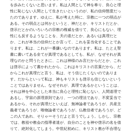
を歩みたくないと思います。私は人間として神を奉り、良心と理
性に恥じない人間として生きたいというのが、私の信仰態度だっ
たのであります。ゆえに、私が考えた時に、宗教に一つの弱点が
ある。その弱点とは何かというと、神だとか、キリストだとか、
啓示だとかのいろいろの宗教の権威を借りて、良心にもない、理
性にも反するようなことを、天の道だとか、あるいは真理だと
か、これが本当の信仰だとか言って、これを妥当化することであ
ります。私は、これが一番嫌いなのであります。私は、たとえ聖
書に書いてある全てが真理であるとしても、私が、なぜそれが真
理なのかと問うたときに、これは神様のみ言だからだとか、これ
は啓示によって書かれたから、これはキリストの言葉だから、だ
からこれが真理だと言う、私は、そう信じたくないのでありま
す。だからといって私は、神もキリストも啓示も信じないという
ことではありません。なぜそれが、真理であるかということは、
それは神を中心とした本当に良心と理性に恥じない、人間道理で
あるし、宇宙の原理原則であり、一つの理法であり、不変妥当で
あるから、それが真理だといえば、無神論者であろうが、共産主
義者であろうが、唯物論者であろうが、仏教信者であろうが、ど
この人であれ、そりゃーそうだよと言うでしょう。しかし、宗教
では、教祖や教会の指導者達が、自分のことを神や啓示の名を借
りて、絶対化してしまう。中世紀初めに、キリスト教が不合理な