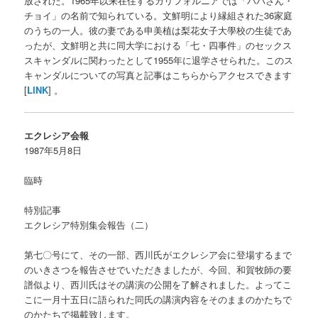
放された。1965年以来在住するカリフォルニアでは「パパさん・
チョイ」の名前で知られている。文鮮明により縁組された36家庭
のうちの一人。彼の妻である申美植は梨花女子大學校の生徒であ
ったが、文鮮明と共に同大学における「七・四事件」のセックス
スキャンダルに関わったとして1955年に退学させられた。このス
キャンダルについての写真と記事はこちらからアクセスできます
[
LINK
] 。
エクレシア会報
1987年5月8日
臨時
特別記事
エクレシア特別集会報告（二）
第七〇号にて、その一部、西川氏がエクレシア会に登場するまで
のいきさつを報告させでいただきましたが、今回、和賀牧師の要
譜似より、西川氏はその講演の公開を了解されました。よってこ
こに一月十五日に語られた同氏の講演内容をそのままのかたちで
のかたちで掲載致します。