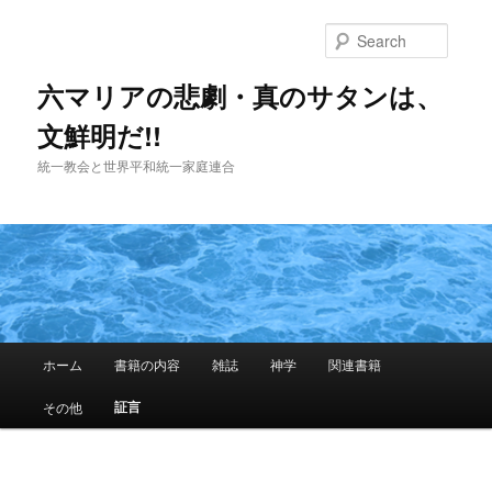
Skip
to
Searc
primary
content
六マリアの悲劇・真のサタンは、
文鮮明だ!!
統一教会と世界平和統一家庭連合
Main
ホーム
書籍の内容
雑誌
神学
関連書籍
menu
証言
その他