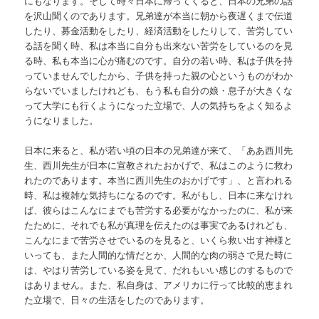
にもなります。そして時々日本に帰ってくると、日本の兄弟の話
を沢山聞くのであります。兄弟達が本当に朝から夜遅くまで伝道
したり、募金活動をしたり、経済活動をしたりして、苦労してい
る話を聞く時、私は本当に自分も出来ない苦労をしているのを見
る時、私も本当に心が痛むのです。自分の若い時、私は子供を持
っていませんでしたから、子供を持った親の心というものがわか
らないでいましたけれども、もう私も自分の娘・息子が大きくな
って大学にも行くようになった立場で、人の気持ちをよく知るよ
うになりました。
日本に来ると、私が若い頃の日本の兄弟達が来て、「ああ西川先
生、西川先生が日本に宣教されたおかげで、私はこのように救わ
れたのであります。本当に西川先生のおかげです」、と言われる
時、私は複雑な気持ちになるのです。私がもし、日本に来なけれ
ば、彼らはこんなにまでも苦労する必要がなかったのに、私が来
たために、それでも私が真理を伝えたのは事実であるけれども、
こんなにまで苦労させでいるのを見ると、いくら救い出す神様と
いっても、また人間的な情だとか、人間的な肉の弱さで見た時に
は、やはり苦労している姿を見て、だれもいい感じのするもので
はありません。また、私自身は、アメリカに行って比較的恵まれ
た立場で、日々の生活をしたのであります。