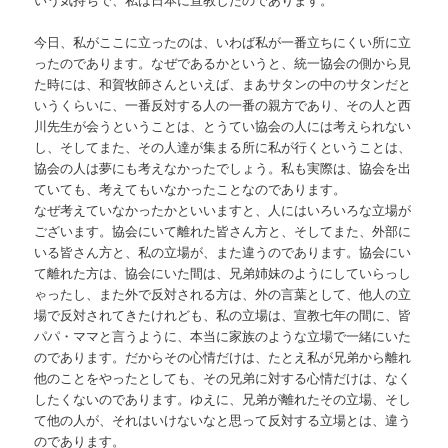
今日、私がここに立ったのは、いわば私が一番立ちにくい所に立
ったのであります。なぜであるかというと、統一協会の側から見
た時には、和賀牧師さんといえば、まあサタンの中のサタンだと
いうくらいに、一番反対する人の一番の親方であり、その人と西
川先生が会うということは、とうてい協会の人には考えられない
し、そしてまた、その人達が集まる所に私が行くということは、
協会の人は夢にも考えなかったでしょう。私も実際は、協会を出
ていても、考えてもいなかったことなのであります。
なぜ考えていなかったかといいますと、人にはいろいろな立場が
ございます。協会にいて離れた皆さん方と、そしてまた、外部に
いる皆さん方と、私の立場が、また違うのであります。協会にい
て離れた方は、協会にいた間は、兄弟姉妹のようにしていらっし
ゃったし、また外で反対される方は、外の言葉として、他人の立
場で反対されてきたけれども、私の立場は、宣教七年の間に、皆
パパ・ママと言うように、本当に家族のような立場で一緒にいた
のであります。だからその心情だけは、たとえ私が兄弟から離れ
他のことをやったとしても、その兄弟に対する心情だけは、なく
したくないのであります。ゆえに、兄弟が離れたその立場、そし
て他の人が、それはいけないなと思って反対する立場とは、違う
のであります。