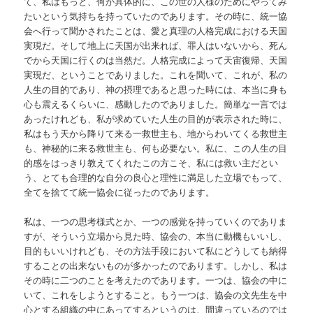
て、私はもっと、何か具体的に、この世の人様のためにやってみ
たいという気持ちを持っていたのであります。その時に、統一協
会へ行って聞かされたことは、愛と真理の人格完成における天国
実現だ。そして地上に天国が出来れば、罪人はいないから、死ん
でから天国に行くのは当然だ。人格完成によって天宙復帰、天国
実現だ、ということでありました。これを聞いて、これが、私の
人生の目的であり、神の摂理であると思った時には、本当に身も
心も震えるくらいに、感動したのでありました。簡単な一言では
あったけれども、私が求めていた人生の目的が表示された時に、
私はもう天から降りて来る一救世主も、地からわいてくる救世主
も、神秘的に来る救世主も、何も必要ない。私に、この人生の目
的感をはっきり教えてくれたこの方こそ、私には救い主だとい
う、とても合理的な自分の良心と理性に満足した立場でもって、
全てを捨てて統一協会に従ったのであります。
私は、一つの思考様式とか、一つの感覚を持っていくのでありま
すが、そういう立場から見た時、協会の、本当に動機もいいし、
目的もいいけれども、その方法手段において私にどうしても納得
することの出来ないものが多かったのであります。しかし、私は
その時に二つのことを考えたのであります。一つは、協会の中に
いて、これをしようとすること。もう一つは、協会の文先生を中
心とする組織の中にあってするというのは、間違っているのでは