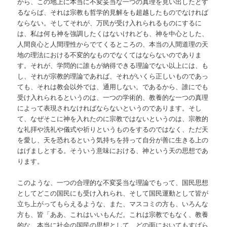
から、この地上に本当に不変妥当な一つの真理を見い出したとす
るならば、それは宗教も哲学的見解をも超越したものでなければ
ならない。そしてそれが、万民が受け入れられるものにするに
は、私は何も神を強調したくはないけれども、神を中心とした、
人間良心と人間理性からでてくるところの、本当の人間道理の天
地の理法における不変的なものでなくてはならないのでありま
す。それが、学問的に誰もが納得できる理論でない以上には、も
し、それが宗教的理論であれば、それがいくら正しいものであっ
ても、それは教会以外では、通用しない。であるから、誰にでも
受け入れられるというのは、一つの学術的、教養的な一つの真理
によって表現されなければならないというのであります。そし
て、なぜそこに神を入れたのに宗教ではないというのは、宗教的
な礼拝や洗礼や儀式や祈りというものをするのではなく、ただ天
を愛し、天を恐れるという気持ちを持って自分が善に生きる上の
はげましとする。そういう意味における、神という天の思想であ
ります。
このような、一つの合理的な不変妥当な理論でもって、国民思想
としてどこの国民にも受け入れられ、そして国民運動として皆が
立ち上がってもらえるような、また、マスコミの方も、いろんな
方も、皆「ああ、これはいいもんだ。これは宗教でもなく、教養
的な、本当に社会の国民の思想として、どの面においてもすばら