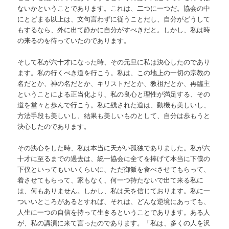
ないかということであります。これは、二つに一つだ。協会の中
にとどまる以上は、文句言わずに従うことだし、自分がどうして
もするなら、外に出て静かに自分がすべきだと。しかし、私は時
の来るのを待っていたのであります。
そして私が六十才になった時、その元旦に私は決心したのであり
ます。私の行くべき道を行こう。私は、この地上の一切の宗教の
名だとか、神の名だとか、キリストだとか、教祖だとか、再臨主
ということによる正当化より、私の良心と理性が満足する、その
道を堂々と歩んで行こう。私に残された道は、動機も美しいし、
方法手段も美しいし、結果も美しいものとして、自分は歩もうと
決心したのであります。
その決心をした時、私は本当に天がい孤独でありました。私が六
十才に至るまでの過去は、統一協会に全てを捧げて本当に下僕の
下僕といってもいいくらいに、ただ御飯を食べさせてもらって、
着させてもらって、家もなく、何一つ持たないで出て来る私に
は、何もありません。しかし、私は天を信じております。私に一
ついいところがあるとすれば、それは、どんな逆境にあっても、
人生に一つの自信を持って生きるということであります。ある人
が、私の講演に来て言ったのであります。「私は、多くの人を沢