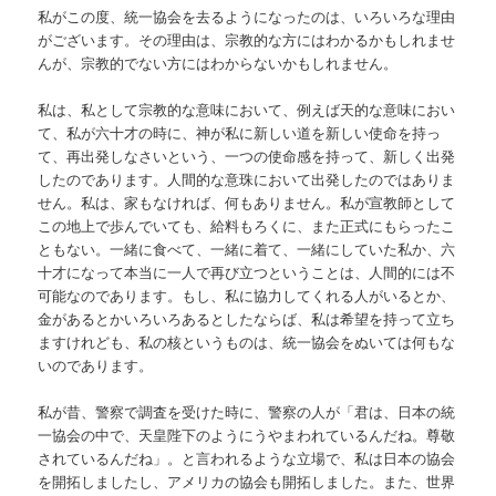
私がこの度、統一協会を去るようになったのは、いろいろな理由
がございます。その理由は、宗教的な方にはわかるかもしれませ
んが、宗教的でない方にはわからないかもしれません。
私は、私として宗教的な意味において、例えば天的な意味におい
て、私が六十才の時に、神が私に新しい道を新しい使命を持っ
て、再出発しなさいという、一つの使命感を持って、新しく出発
したのであります。人間的な意珠において出発したのではありま
せん。私は、家もなければ、何もありません。私が宣教師として
この地上で歩んでいても、給料もろくに、また正式にもらったこ
ともない。一緒に食べて、一緒に着て、一緒にしていた私か、六
十才になって本当に一人で再び立つということは、人間的には不
可能なのであります。もし、私に協力してくれる人がいるとか、
金があるとかいろいろあるとしたならば、私は希望を持って立ち
ますけれども、私の核というものは、統一協会をぬいては何もな
いのであります。
私が昔、警察で調査を受けた時に、警察の人が「君は、日本の統
一協会の中で、天皇陛下のようにうやまわれているんだね。尊敬
されているんだね」。と言われるような立場で、私は日本の協会
を開拓しましたし、アメリカの協会も開拓しました。また、世界