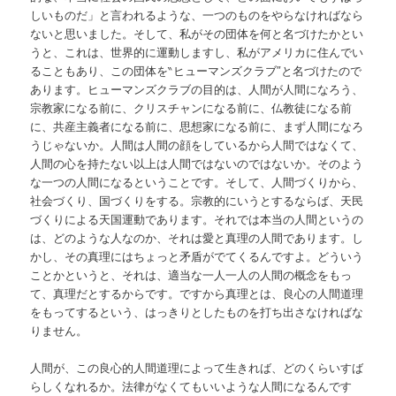
しいものだ」と言われるような、一つのものをやらなければなら
ないと思いました。そして、私がその団体を何と名づけたかとい
うと、これは、世界的に運動しますし、私がアメリカに住んでい
ることもあり、この団体を‶ヒューマンズクラブ″と名づけたので
あります。ヒューマンズクラブの目的は、人間が人間になろう、
宗教家になる前に、クリスチャンになる前に、仏教徒になる前
に、共産主義者になる前に、思想家になる前に、まず人間になろ
うじゃないか。人間は人間の顔をしているから人間ではなくて、
人間の心を持たない以上は人間ではないのではないか。そのよう
な一つの人間になるということです。そして、人間づくりから、
社会づくり、国づくりをする。宗教的にいうとするならば、天民
づくりによる天国運動であります。それでは本当の人間というの
は、どのような人なのか、それは愛と真理の人間であります。し
かし、その真理にはちょっと矛盾がでてくるんですよ。どういう
ことかというと、それは、適当な一人一人の人間の概念をもっ
て、真理だとするからです。ですから真理とは、良心の人間道理
をもってするという、はっきりとしたものを打ち出さなければな
りません。
人間が、この良心的人間道理によって生きれば、どのくらいすば
らしくなれるか。法律がなくてもいいような人間になるんです