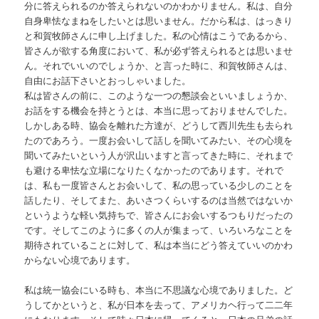
分に答えられるのか答えられないのかわかりません。私は、自分
自身卑怯なまねをしたいとは思いません。だから私は、はっきり
と和賀牧師さんに申し上げました。私の心情はこうであるから、
皆さんが欲する角度において、私が必ず答えられるとは思いませ
ん。それでいいのでしょうか、と言った時に、和賀牧師さんは、
自由にお話下さいとおっしゃいました。
私は皆さんの前に、このような一つの懇談会といいましょうか、
お話をする機会を持とうとは、本当に思っておりませんでした。
しかしある時、協会を離れた方達が、どうして西川先生も去られ
たのであろう。一度お会いして話しを聞いてみたい、その心境を
聞いてみたいという人が沢山いますと言ってきた時に、それまで
も避ける卑怯な立場になりたくなかったのであります。それで
は、私も一度皆さんとお会いして、私の思っている少しのことを
話したり、そしてまた、あいさつくらいするのは当然ではないか
というような軽い気持ちで、皆さんにお会いするつもりだったの
です。そしてこのように多くの人が集まって、いろいろなことを
期待されていることに対して、私は本当にどう答えていいのかわ
からない心境であります。
私は統一協会にいる時も、本当に不思議な心境でありました。ど
うしてかというと、私が日本を去って、アメリカヘ行って二二年