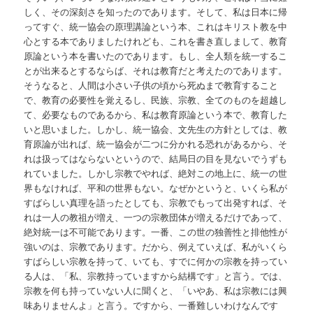
しく、その深刻さを知ったのであります。そして、私は日本に帰
ってすぐ、統一協会の原理講論という本、これはキリスト教を中
心とする本でありましたけれども、これを書き直しまして、教育
原論という本を書いたのであります。もし、全人類を統一するこ
とが出来るとするならば、それは教育だと考えたのであります。
そうなると、人間は小さい子供の頃から死ぬまで教育すること
で、教育の必要性を覚えるし、民族、宗教、全てのものを超越し
て、必要なものであるから、私は教育原論という本で、教育した
いと思いました。しかし、統一協会、文先生の方針としては、教
育原論が出れば、統一協会が二つに分かれる恐れがあるから、そ
れは扱ってはならないというので、結局日の目を見ないでうずも
れていました。しかし宗教でやれば、絶対この地上に、統一の世
界もなければ、平和の世界もない。なぜかというと、いくら私が
すばらしい真理を語ったとしても、宗教でもって出発すれば、そ
れは一人の教祖が増え、一つの宗教団体が増えるだけであって、
絶対統一は不可能であります。一番、この世の独善性と排他性が
強いのは、宗教であります。だから、例えていえば、私がいくら
すばらしい宗教を持って、いても、すでに何かの宗教を持ってい
る人は、「私、宗教持っていますから結構です」と言う。では、
宗教を何も持っていない人に聞くと、「いやあ、私は宗教には興
味ありませんよ」と言う。ですから、一番難しいわけなんです