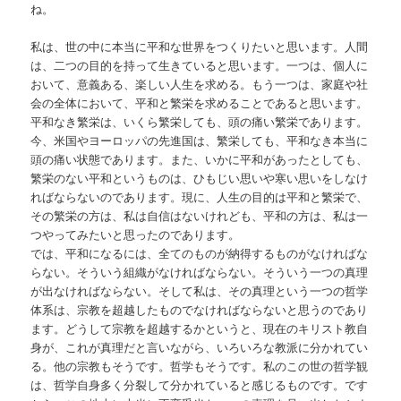
ね。
私は、世の中に本当に平和な世界をつくりたいと思います。人間
は、二つの目的を持って生きていると思います。一つは、個人に
おいて、意義ある、楽しい人生を求める。もう一つは、家庭や社
会の全体において、平和と繁栄を求めることであると思います。
平和なき繁栄は、いくら繁栄しても、頭の痛い繁栄であります。
今、米国やヨーロッパの先進国は、繁栄しても、平和なき本当に
頭の痛い状態であります。また、いかに平和があったとしても、
繁栄のない平和というものは、ひもじい思いや寒い思いをしなけ
ればならないのであります。現に、人生の目的は平和と繁栄で、
その繁栄の方は、私は自信はないけれども、平和の方は、私は一
つやってみたいと思ったのであります。
では、平和になるには、全てのものが納得するものがなければな
らない。そういう組織がなければならない。そういう一つの真理
が出なければならない。そして私は、その真理という一つの哲学
体系は、宗教を超越したものでなければならないと思うのであり
ます。どうして宗教を超越するかというと、現在のキリスト教自
身が、これが真理だと言いながら、いろいろな教派に分かれてい
る。他の宗教もそうです。哲学もそうです。私のこの世の哲学観
は、哲学自身多く分裂して分かれていると感じるものです。です