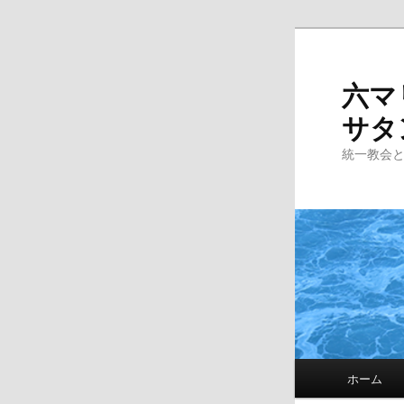
Skip
to
primary
六マ
content
サタ
統一教会
Main
ホーム
menu