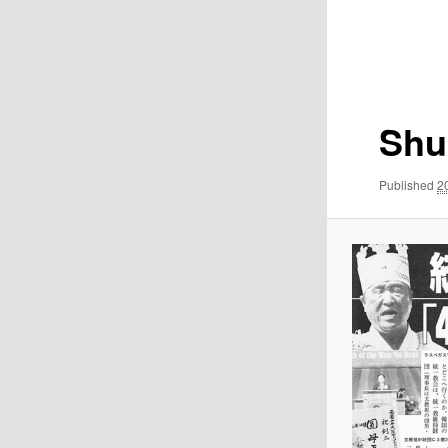
Image
navigation
Shu
Published
2