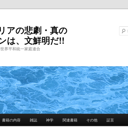
リアの悲劇・真の
ンは、文鮮明だ!!
と世界平和統一家庭連合
書籍の内容
雑誌
神学
関連書籍
その他
証言