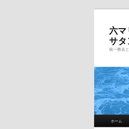
Skip
to
primary
六マ
content
サタ
統一教会
Main
ホーム
menu