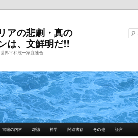
リアの悲劇・真の
ンは、文鮮明だ!!
と世界平和統一家庭連合
書籍の内容
雑誌
神学
関連書籍
その他
証言