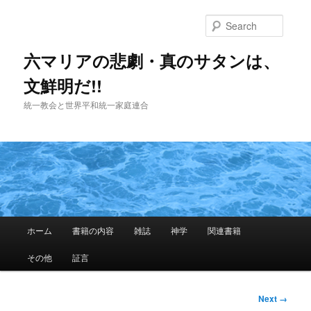
Skip
to
Searc
primary
content
六マリアの悲劇・真のサタンは、
文鮮明だ!!
統一教会と世界平和統一家庭連合
Main
ホーム
書籍の内容
雑誌
神学
関連書籍
menu
その他
証言
Image
Next →