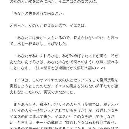
の女の人が水を汲みに来た。イエスはこの女の人に、
「あなたの夫を連れて来なさい」
と言った。女の人が答えないので、イエスは、
「あなたには夫が五人もいるので、答えられないのだ」と言っ
て、水を一杯要求し、再び話した。
「あなたが私にくれる水を、私が飲めばまたノドが渇く。私が
あなたにあげる水は、あなたのなかで湧水のように永遠に流れる
ことになる」（注＝聖書とは逆順だが文鮮明の話のママ）
イエスは、このサマリヤの女の人とセックスをして復帰摂理を
実践しようとしたのだが、イエスの意志を知らない弟子たちが協
力しなかったので、実現できなかった。
またあるとき、税吏とパリサイの人たち（聖書では、税吏とパ
リサイの人が一番悪い人とされているそうだ）が、姦通した女を
イエスの前に連れて来た。イエスが「この女を許してあげなさ
い」と言えば、モーセの戒律に
〝
姦通した女は石を投げて殺せ
〟
とあるのでモーセの戒律に反することになる。また「石を投げて