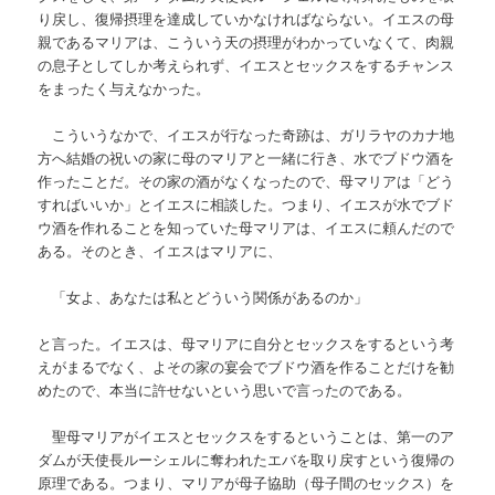
り戻し、復帰摂理を達成していかなければならない。イエスの母
親であるマリアは、こういう天の摂理がわかっていなくて、肉親
の息子としてしか考えられず、イエスとセックスをするチャンス
をまったく与えなかった。
こういうなかで、イエスが行なった奇跡は、ガリラヤのカナ地
方へ結婚の祝いの家に母のマリアと一緒に行き、水でブドウ酒を
作ったことだ。その家の酒がなくなったので、母マリアは「どう
すればいいか」とイエスに相談した。つまり、イエスが水でブド
ウ酒を作れることを知っていた母マリアは、イエスに頼んだので
ある。そのとき、イエスはマリアに、
「女よ、あなたは私とどういう関係があるのか」
と言った。イエスは、母マリアに自分とセックスをするという考
えがまるでなく、よその家の宴会でブドウ酒を作ることだけを勧
めたので、本当に許せないという思いで言ったのである。
聖母マリアがイエスとセックスをするということは、第一のア
ダムが天使長ルーシェルに奪われたエバを取り戻すという復帰の
原理である。つまり、マリアが母子協助（母子間のセックス）を