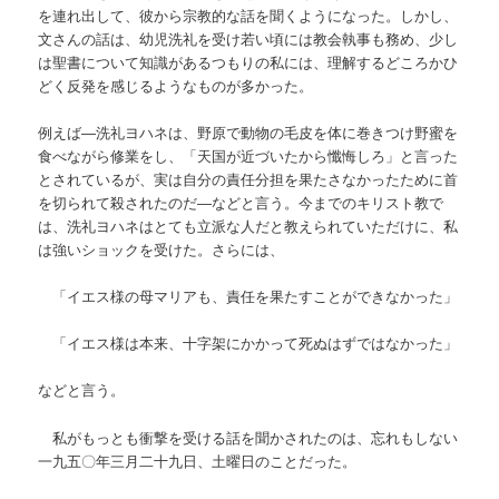
を連れ出して、彼から宗教的な話を聞くようになった。しかし、
文さんの話は、幼児洗礼を受け若い頃には教会執事も務め、少し
は聖書について知識があるつもりの私には、理解するどころかひ
どく反発を感じるようなものが多かった。
例えば
―
洗礼ヨハネは、野原で動物の毛皮を体に巻きつけ野蜜を
食べながら修業をし、「天国が近づいたから懺悔しろ」と言った
とされているが、実は自分の責任分担を果たさなかったために首
を切られて殺されたのだ
―
などと言う。今までのキリスト教で
は、洗礼ヨハネはとても立派な人だと教えられていただけに、私
は強いショックを受けた。さらには、
「イエス様の母マリアも、責任を果たすことができなかった」
「イエス様は本来、十字架にかかって死ぬはずではなかった」
などと言う。
私がもっとも衝撃を受ける話を聞かされたのは、忘れもしない
一九五〇年三月二十九日、土曜日のことだった。