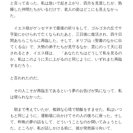
と言って去った。私は急いで起き上がり、四方を見渡したが、熟
睡した仲間たちがいるだけで、老人の姿はどこにも見えなかっ
た。
イエス様がゲッセマネで最後の祈りをして、ゴルゴタの丘で十
字架にかけられて亡くなられたあと、三日後に復活され、四十日
間あちらこちらに再臨した。そして、オリブ山（聖書のなかに出
てくる山）で、大勢の弟子たちが見守るなか、雲にのって天に召
されるとき、イエス様は、 「あなたたちはどうして私を見るの
か。私はこのように天に上がるのと同じように、いずれまた再臨
するだろう」
と言われたのだ。
その人こそが再臨主であるという夢のお告げが気になって、私
は寝られなかった。
朝まで考えていたが、複雑な心境で朝飯をすませた。私はいつ
もと同じように、運動場に出かけてその人の後ろに座った。そし
て、昨晩の夢の話をして、どういうことなのか聞いてみょうとし
た。ところが、私が話しかける前に、彼が突然振り向いて、