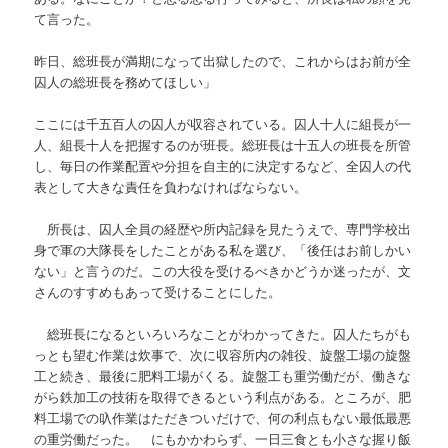
て言った。
昨日、総班長が満期になって出獄したので、これからはお前が全
囚人の総班長を務めてほしい」
ここには千五百人の囚人が収容されている。囚人十人に組長が一
人、組長十人を把握するのが班長。総班長は十五人の班長を所管
し、毎日の作業配置や分担を自主的に決定するなど、全囚人の代
表として大きな責任を負わなければならない。
所長は、囚人全員の経歴や所内記録を見たうえで、専門学校出
身で軍の大隊長をしたことがある私を選び、「後任はお前しかい
ない」と言うのだ。この大役を受けるべきかどうか迷ったが、文
さんのすすめもあって受けることにした。
総班長になるといろいろなことがわかってきた。囚人たちがも
っとも望む作業は炊事で、次に収容所内の雑役、旋盤工場の旋盤
工と続き、最後に肥料工場がくる。旋盤工も重労働だが、働きな
がら鉄加工の技術を取得できるという利点がある。ところが、肥
料工場での叺作業はただきついだけで、何の利点もない最低最悪
の重労働だった。 にもかかわらず、一日三食とも小さな握り飯