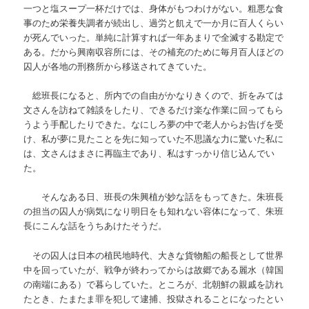
一つと塩スープ一杯だけでは、身体がもつわけがない。粗悪な食
事のため栄養失調者が続出し、過労と飢えで一か月に百人くらい
が死んでいった。単純に計算すれば一年あまりで全滅する勘定で
ある。だから興南収容所には、その補充のために毎月百人ほどの
囚人が各地の刑務所から移送されてきていた。
総班長になると、所内での自由がかなりきくので、折をみては
文さんを訪ねて雑談をしたり、できるだけ楽な作業に回ってもら
うよう手配したりできた。なにしろ夢の中で老人からお告げを受
け、私が夢に見たことを先に知っていた不思議な力に驚いた私に
は、文さんはまさに再臨主であり、私はすっかり信じ込んでい
た。
そんなある日、班長の朱興植が妙な話をもってきた。朱班長
の担当の囚人が病気になり明日をも知れない容体になって、朱班
長にこんな話をうちあけたそうだ。
その囚人は日本の植民地時代、大きな貨物船の船長として世界
中を回っていたが、戦争が終わってからは故郷である麗水（韓国
の南端にある）で暮らしていた。ところが、北朝鮮の親戚を訪れ
たとき、たまたま罪を犯して逮捕、投獄されることになったとい