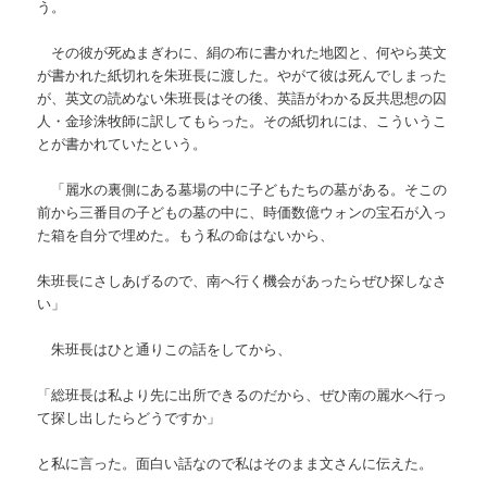
う。
その彼が死ぬまぎわに、絹の布に書かれた地図と、何やら英文
が書かれた紙切れを朱班長に渡した。やがて彼は死んでしまった
が、英文の読めない朱班長はその後、英語がわかる反共思想の囚
人
・金珍洙牧師に訳してもらった。その紙切れには、こういうこ
とが書かれていたという。
「麗水の裏側にある墓場の中に子どもたちの墓がある。そこの
前から三番目の子どもの墓の中に、時価数億ウォンの宝石が入っ
た箱を自分で埋めた。もう私の命はないから、
朱班長にさしあげるので、南へ行く機会があったらぜひ探しなさ
い」
朱班長はひと通りこの話をしてから、
「総班長は私より先に出所できるのだから、ぜひ南の麗水へ行っ
て探し出したらどうですか」
と私に言った。面白い話なので私はそのまま文さんに伝えた。