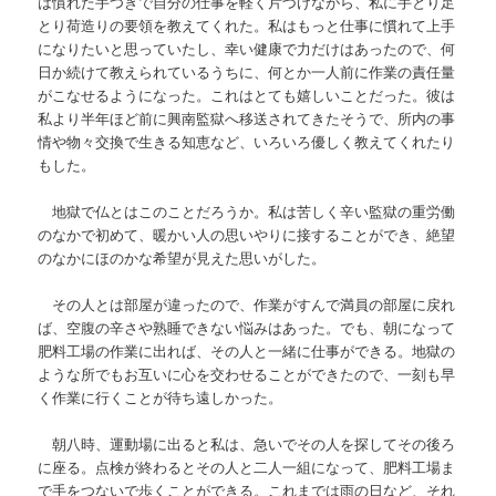
は慣れた手つきで自分の仕事を軽く片づけながら、私に手とり足
とり荷造りの要領を教えてくれた。私はもっと仕事に慣れて上手
になりたいと思っていたし、幸い健康で力だけはあったので、何
日か続けて教えられているうちに、何とか一人前に作業の責任量
がこなせるようになった。これはとても嬉しいことだった。彼は
私より半年ほど前に興南監獄へ移送されてきたそうで、所内の事
情や物々交換で生きる知恵など、いろいろ優しく教えてくれたり
もした。
地獄で仏とはこのことだろうか。私は苦しく辛い監獄の重労働
のなかで初めて、暖かい人の思いやりに接することができ、絶望
のなかにほのかな希望が見えた思いがした。
その人とは部屋が違ったので、作業がすんで満員の部屋に戻れ
ば、空腹の辛さや熟睡できない悩みはあった。でも、朝になって
肥料工場の作業に出れば、その人と一緒に仕事ができる。地獄の
ような所でもお互いに心を交わせることができたので、一刻も早
く作業に行くことが待ち遠しかった。
朝八時、運動場に出ると私は、急いでその人を探してその後ろ
に座る。点検が終わるとその人と二人一組になって、肥料工場ま
で手をつないで歩くことができる。これまでは雨の日など、それ