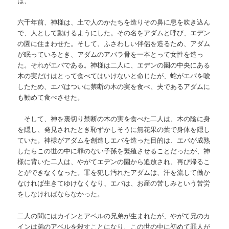
は、
六千年前、神様は、土で人のかたちを造りその鼻に息を吹き込ん
で、人として動けるようにした。その名をアダムと呼び、エデン
の園に住まわせた。そして、ふさわしい伴侶を造るため、アダム
が眠っているとき、アダムのアバラ骨を一本とって女性を造っ
た。それがエバである。神様は二人に、エデンの園の中央にある
木の実だけはとって食べてはいけないと命じたが、蛇がエバを唆
したため、エバはついに禁断の木の実を食べ、夫であるアダムに
も勧めて食べさせた。
そして、神を裏切り禁断の木の実を食べた二人は、木の陰に身
を隠し、発見されたとき恥ずかしそうに無花果の葉で身体を隠し
ていた。神様がアダムを創造しエバを造った目的は、エバが成熟
したらこの世の中に罪のない子孫を繁殖させることだったが、神
様に背いた二人は、やがてエデンの園から追放され、再び帰るこ
とができなくなった。罪を犯し汚れたアダムは、汗を流して働か
なければ生きてゆけなくなり、エバは、お産の苦しみという苦労
をしなければならなかった。
二人の間にはカインとアベルの兄弟が生まれたが、やがて兄のカ
インは弟のアベルを殺すことになり、この世の中に初めて罪人が