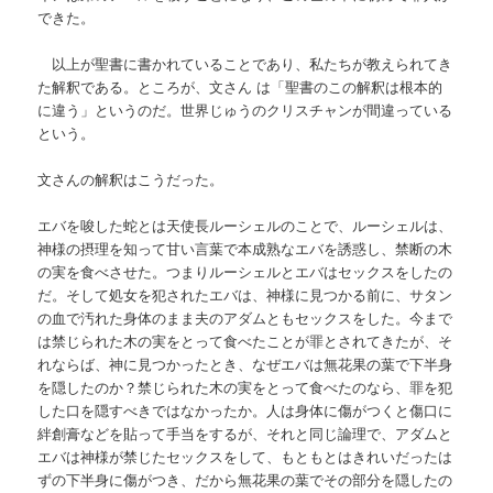
できた。
以上が聖書に書かれていることであり、私たちが教えられてき
た解釈である。ところが、文さん
は「聖書のこの解釈は根本的
に違う」というのだ。世界じゅうのクリスチャンが間違っている
という。
文さんの解釈はこうだった。
エバを唆した蛇とは天使長ルーシェルのことで、ルーシェルは、
神様の摂理を知って甘い言葉で本成熟なエバを誘惑し、禁断の木
の実を食べさせた。つまりルーシェルとエバはセックスをしたの
だ。そして処女を犯されたエバは、神様に見つかる前に、サタン
の血で汚れた身体のまま夫のアダムともセックスをした。今まで
は禁じられた木の実をとって食べたことが罪とされてきたが、そ
れならば、神に見つかったとき、なぜエバは無花果の葉で下半身
を隠したのか？禁じられた木の実をとって食べたのなら、罪を犯
した口を隠すべきではなかったか。人は身体に傷がつくと傷口に
絆創膏などを貼って手当をするが、それと同じ論理で、アダムと
エバは神様が禁じたセックスをして、もともとはきれいだったは
ずの下半身に傷がつき、だから無花果の葉でその部分を隠したの