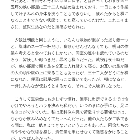
ったあと、各自それぞれの部屋に戻る。とは言ってもわずか四～
五坪の狭い部屋に三十二人も詰め込まれており、一日じゅう作業
して汗まみれの身体を洗うこともできないし、疲れたからと横に
なることもできない状態で、ただ座っているだけだ。これこそま
さに、監獄生活なのだと痛感させられた。
夕飯は朝飯と同じように、いろんな穀物が混ざった握り飯一つ
と、塩味のスープ一杯だけ。食欲がぜんぜんなくても、明日の作
業を考えると食べておくしかない。同室の連中も疲れているのだ
ろう、皆険しい顔つきだ。罪名も様々だった。就寝は夜十時だ
が、狭い部屋で頭と足を交互に入れ替えて寝る。お互いの足が隣
の人の頭や腹の上に乗ることもあったが、三十二人がどうにか横
になれた。便器は部屋の隅っこに置いてあったが、朝になると、
一斉にみんなが使おうとするから、それこそ大騒ぎになった。
こうして重労働にも少しずつ慣れ、無事に出所できるまでは命
がけでやろうとハラを決めた私だが、いつのまにか手にも、足に
もタコができていた。私は肥料叺を縄で荷造りする要領だけは、
なかなか飲み込めなくてたいへんだった。他の人たちが二叺でき
る間に、私は一叺さえできないということもあった。同僚たちの
冷ややかな視線を感じ、責任量を果たせなくて迷惑をかけること
が、いちばん辛かった。