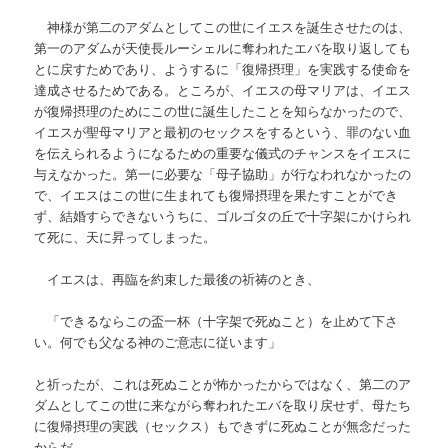
神様が第二のアダムとしてこの世にイエスを誕生させたのは、
第一のアダムが天使長ルーシェルに奪われたエバを取り返しても
とに戻すためであり、ようするに「復帰摂理」を実践する使命を
達成させるためである。ところが、イエスの母マリアは、イエス
が復帰摂理のためにこの世に誕生したことを知らなかったので、
イエスが聖母マリアと最初のセックスをするという、罪のない血
を伝えられるようになるための重要な儀式のチャンスをイエスに
与えなかった。第一に必要な「母子協助」が行なわれなかったの
で、イエスはこの世に生まれても復帰摂理を果たすことができ
ず、結婚すらできないうちに、ゴルゴタの丘で十字架にかけられ
て死に、天に昇ってしまった。
イエスは、再臨を約束した最後の祈祷のとき、
「できるならこの盃一杯（十字架で死ぬこと）を止めて下さ
い。何でも父なる神のご意志に従います」
と祈ったが、これは死ぬことが怖かったからではなく、第二のア
ダムとしてこの世に来ながら奪われたエバを取り戻せず、母たち
に復帰摂理の実践（セックス）もできずに死ぬことが無念だった
からだ。