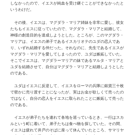
しなかったので、イエスが純血を受け継ぐことができなかったと
いうわけだ。
その後、イエスは、マグダラ
・マリア姉妹を非常に愛し、彼女
たちもイエスに従っていたので、マグダラ・マリアと結婚して、
神様の創造目的を達成しようとした。ところが、このマグダラ・
マリアは、イエスの弟子であるイスカリオテのユダの恋人であ
り、いずれ結婚する仲だった。それなのに、先生であるイエスが
マグダラ・マリアを愛してしまったので、ユダは嫉妬していた。
そこでイエスは、マグダラーマリアの妹であるマルタ・マリアと
ユダを結婚させて、自分はマグダラ・マリアと結婚しようとした
のである。
ユダはイエスに反逆して、イエスをローマの兵隊に銀貨三十枚
で密かに売り渡すことになったが、実はお金が欲しくて売ったの
ではなく、自分の恋人をイエスに取られたことに嫉妬して売った
のである。
イエスが弟子たちを連れて各地を巡っているとき、一行はスカ
ルという町に着いて、弟子たちは食べ物を探していた。その間、
イエスは疲れて井戸のそばに座って休んでいたところ、サマリヤ