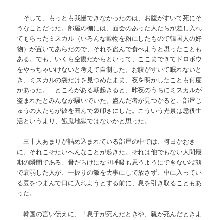
そして、もっとも我慢できなかったのは、お腹がすいて死にそ
うなことだった。部屋の棚には、面会のあった人たちが差し入れ
てもらったミスカル（いろんな穀物を粉にしたもので韓国人の好
物）が置いてあらだので、それを盗んで食べようと思ったことも
ある。でも、いくら空腹だからといって、ここまできてドロボウ
をやっちゃいけないと考えて自制した。お腹がすいて眠れないと
き、ミスカルの袋だけを見つめたまま、夜を明かしたことも何度
かあった。 ところがある朝起きると、昨夜のうちにミスカルが
盗まれたとみんなが騒いでいた。盗んだ者が見つかると、部屋じ
ゅうの人たちが彼を囲んで袋叩きにした。こういう光景は懲役生
活というより、餓鬼地獄ではないかと思った。
三十人あまりが詰め込まれている部屋の中では、何日かおき
に、それこそたいへんなことが起きた。それは他でもない人間最
期の瞬間である。骨だらけになり呼吸も思うようにできない状態
で衰弱した人が、一握りの飯を大事にして放さず、中に入ってい
る豆をつまんで口に入れようとする前に、息を引き取ることもあ
った。
韓国の言い伝えに、「息子が死んだときや、親が死んだときよ