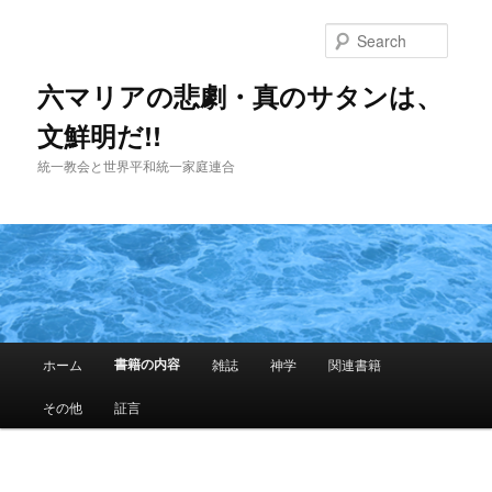
Skip
to
Searc
primary
content
六マリアの悲劇・真のサタンは、
文鮮明だ!!
統一教会と世界平和統一家庭連合
Main
書籍の内容
ホーム
雑誌
神学
関連書籍
menu
その他
証言