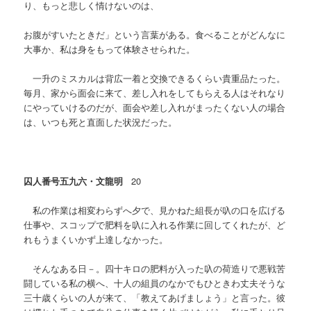
り、もっと悲しく情けないのは、
お腹がすいたときだ」という言葉がある。食べることがどんなに
大事か、私は身をもって体験させられた。
一升のミスカルは背広一着と交換できるくらい貴重品たった。
毎月、家から面会に来て、差し入れをしてもらえる人はそれなり
にやっていけるのだが、面会や差し入れがまったくない人の場合
は、いつも死と直面した状況だった。
囚人番号五九六
・文龍明
20
私の作業は相変わらずへ夕で、見かねた組長が叺の口を広げる
仕事や、スコップで肥料を叺に入れる作業に回してくれたが、ど
れもうまくいかず上達しなかった。
そんなある日－。四十キロの肥料が入った叺の荷造りで悪戦苦
闘している私の横へ、十人の組員のなかでもひときわ丈夫そうな
三十歳くらいの人が来て、「教えてあげましょう」と言った。彼