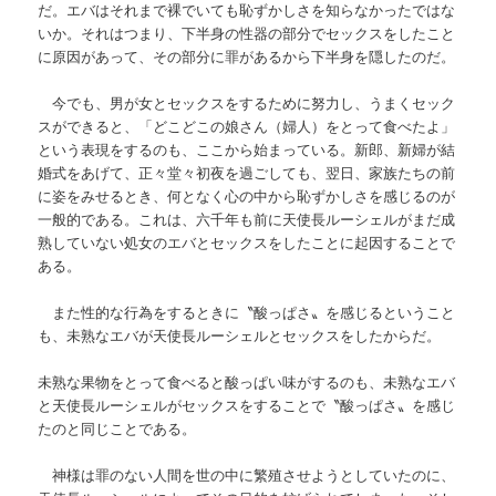
だ。エバはそれまで裸でいても恥ずかしさを知らなかったではな
いか。それはつまり、下半身の性器の部分でセックスをしたこと
に原因があって、その部分に罪があるから下半身を隠したのだ。
今でも、男が女とセックスをするために努力し、うまくセック
スができると、「どこどこの娘さん（婦人）をとって食べたよ」
という表現をするのも、ここから始まっている。新郎、新婦が結
婚式をあげて、正々堂々初夜を過ごしても、翌日、家族たちの前
に姿をみせるとき、何となく心の中から恥ずかしさを感じるのが
一般的である。これは、六千年も前に天使長ルーシェルがまだ成
熟していない処女のエバとセックスをしたことに起因することで
ある。
また性的な行為をするときに
〝酸っぱさ
〟
を感じるということ
も、未熟なエバが天使長ルーシェルとセックスをしたからだ。
未熟な果物をとって食べると酸っぱい味がするのも、未熟なエバ
と天使長ルーシェルがセックスをすることで
〝
酸っぱさ
〟
を感じ
たのと同じことである。
神様は罪のない人間を世の中に繁殖させようとしていたのに、