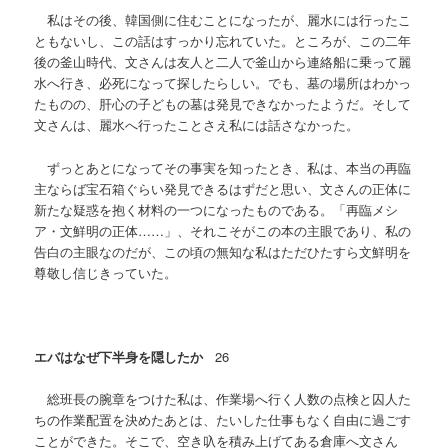
私はその後、韓国側に住むことになったが、麗水には行ったこ
ともないし、この話はすっかり忘れていた。ところが、この二年
後の釜山時代、文さんは友人と二人で釜山から連絡船に乗って麗
水へ行き、必死になって探したらしい。でも、墓の場所はわかっ
たものの、肝心の子どもの墓は発見できなかったようだ。そして
文さんは、麗水へ行ったことさえ私には話さなかった。
ずっとあとになってその事実を知ったとき、私は、本当の再臨
主ならば宝石箱ぐらい発見できるはずだと思い、文さんの正体に
新たな疑惑を抱く材料の一つになったものである。「再臨メシ
ア
・文鮮明の正体
……
」、それこそがこの本の主眼であり、私の
告白の主眼なのだが、この頃の無知な私はただひたすら文鮮明を
尊敬し信じきっていた。
エバはなぜ下半身を隠したか
26
総班長の腕章をつけた私は、作業場へ行く人数の点検と囚人た
ちの作業配置を決めたあとは、たいした仕事もなく自由に過ごす
ことができた。そこで、空き叺を積み上げてある倉庫へ文さん