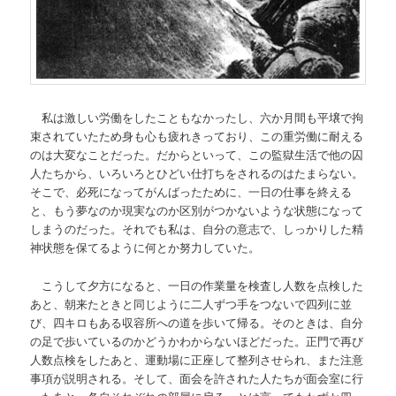
私は激しい労働をしたこともなかったし、六か月間も平壌で拘
束されていたため身も心も疲れきっており、この重労働に耐える
のは大変なことだった。だからといって、この監獄生活で他の囚
人たちから、いろいろとひどい仕打ちをされるのはたまらない。
そこで、必死になってがんばったために、一日の仕事を終える
と、もう夢なのか現実なのか区別がつかないような状態になって
しまうのだった。それでも私は、自分の意志で、しっかりした精
神状態を保てるように何とか努力していた。
こうして夕方になると、一日の作業量を検査し人数を点検した
あと、朝来たときと同じように二人ずつ手をつないで四列に並
び、四キロもある収容所への道を歩いて帰る。そのときは、自分
の足で歩いているのかどうかわからないほどだった。正門で再び
人数点検をしたあと、運動場に正座して整列させられ、また注意
事項が説明される。そして、面会を許された人たちが面会室に行