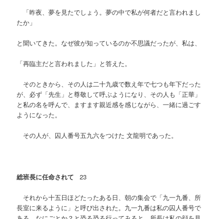
「昨夜、夢を見たでしょう。夢の中で私が何者だと言われまし
たか」
と聞いてきた。なぜ彼が知っているのか不思議だったが、私は、
「再臨主だと言われました」と答えた。
そのときから、その人は二十九歳で数え年で七つも年下だった
が、必ず「先生」と尊敬して呼ぶようになり、その人も「正華」
と私の名を呼んで、ますます親近感を感じながら、一緒に過ごす
ようになった。
その人が、囚人番号五九六をつけた
文龍明であった。
総班長に任命されて
23
それから十五日ほどたったある日、朝の集会で「九一九番、所
長室に来るように」と呼び出された。九一九番は私の囚人番号で
ある。なにごとか？と恐る恐る行ってみると、所長は私の顔を見