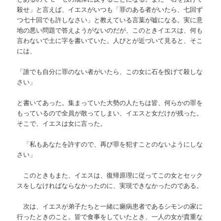
殺せ」と言えば、イエスがいつも「罪のある者がいたら、七回ず
つ七十回でも許しなさい」と教えている言葉が嘘になる。実に意
地の悪い問題で答えようがないのだが、このときイエスは、何も
言わないで土に字を書いていた。人びとが近づいて見ると、そこ
には、
「誰でも自分に罪のない者がいたら、この女に石を投げて殺しな
さい」
と書いてあった。集まっていた大勢の人たちは皆、何らかの罪を
もっているので全員が散ってしまい、イエスと女だけが残った。
そこで、イエスは女に言った。
「私もあなたを許すので、再び罪を犯すことのないようにしな
さい」
このときもまた、イエスは、復帰原理に従ってこの女とセック
スをしなければならなかったのに、実現できなかったのである。
次は、イエスが弟子たちと一緒に癩病患者であるシモンの家に
行ったときのこと。皆で食事をしていたとき、一人の女が貴重な