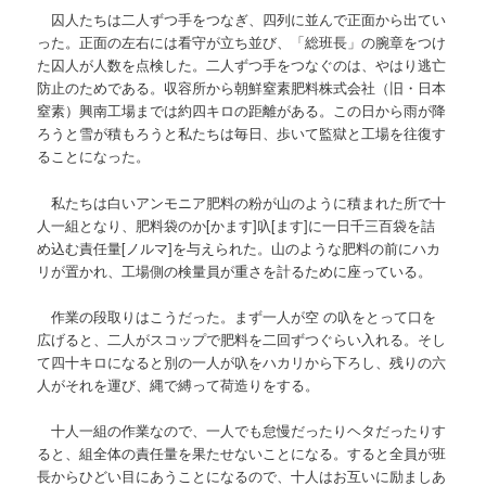
囚人たちは二人ずつ手をつなぎ、四列に並んで正面から出てい
った。正面の左右には看守が立ち並び、「総班長」の腕章をつけ
た囚人が人数を点検した。二人ずつ手をつなぐのは、やはり逃亡
防止のためである。収容所から朝鮮窒素肥料株式会社（旧
・日本
窒素）興南工場までは約四キロの距離がある。この日から雨が降
ろうと雪が積もろうと私たちは毎日、歩いて監獄と工場を往復す
ることになった。
私たちは白いアンモニア肥料の粉が山のように積まれた所で十
人一組となり、肥料袋のか
[
かます
]
叺
[
ます
]
に一日千三百袋を詰
め込む責任量
[
ノルマ
]
を与えられた。山のような肥料の前にハカ
リが置かれ、工場側の検量員が重さを計るために座っている。
作業の段取りはこうだった。まず一人が空
の叺をとって口を
広げると、二人がスコップで肥料を二回ずつぐらい入れる。そし
て四十キロになると別の一人が叺をハカリから下ろし、残りの六
人がそれを運び、縄で縛って荷造りをする。
十人一組の作業なので、一人でも怠慢だったりヘタだったりす
ると、組全体の責任量を果たせないことになる。すると全員が班
長からひどい目にあうことになるので、十人はお互いに励ましあ