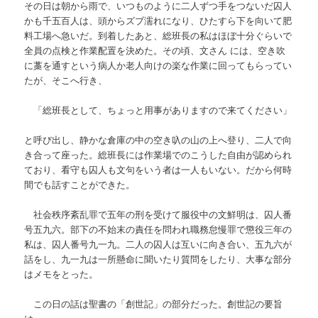
その日は朝から雨で、いつものように二人ずつ手をつないだ囚人
かも千五百人は、頭からズブ濡れになり、ひたすら下を向いて肥
料工場へ急いだ。到着したあと、総班長の私はほぼ十分ぐらいで
全員の点検と作業配置を決めた。その頃、文さん
には、空き吹
に藁を通すという病人か老人向けの楽な作業に回ってもらってい
たが、そこへ行き、
「総班長として、ちょっと用事がありますので来てください」
と呼び出し、静かな倉庫の中の空き叺の山の上へ登り、二人で向
き合って座った。総班長には作業場でのこうした自由が認められ
ており、看守も囚人も文句をいう者は一人もいない。だから何時
間でも話すことができた。
社会秩序紊乱罪で五年の刑を受けて服役中の文鮮明は、囚人番
号五九六。部下の不始末の責任を問われ職務怠慢罪で懲役三年の
私は、囚人番号九一九。二人の囚人は互いに向き合い、五九六が
話をし、九一九は一所懸命に聞いたり質問をしたり、大事な部分
はメモをとった。
この日の話は聖書の「創世記」の部分だった。創世記の要旨