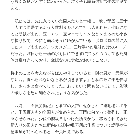
う興南監獄だとすぐにわかった。泣く子も黙石強制労働の地獄で
ある。
私たちは、先に入っていた囚人たちと一緒に、狭い部屋に三十
二人ずつ同居するよう人数割りをされて押し込まれた。七時にな
ると朝飯が出た。豆
・アワ・麦やコウリャンなどをまるめた小さ
な握り飯で、今にも崩れそうにゆがんでいる。ボロボロの器に入
ったスープも出たが、ワカメが二
~
三片浮いた塩味だけのスープ
だった。昨日から一滴の水も口にできずに揺られつづけてきた身
体は疲れきっており、空腹なのに食欲がおいてこない。
将来のことを考えながらぼんやりしていると、隣の男が「元気が
ないね。食べられないなら私が頂きますよ」と私の飯に手を伸ば
し、さっさと食べてしまった。あっという間もないほどで、監獄
の厳しさを思い知らされたような気がした。
八時、「全員労働だ」と看守の大声にせかされて運動場に出る
と、千五百人もの全囚人が集められ、正門に向かって整列し、正
座させられた。少佐の階級章をつけた所長から、移送されてきた
新入りの囚人たちに所内の規則や収容所の作業について説明や注
意事項が述べられると、全員出発である。