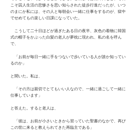
こそ囚人生活の悲惨さを思い知らされた徒歩行進だったが、いつ
のまにか私には、その人と毎朝会い一緒に仕事をするのが、獄中
でせめてもの楽しい日課になっていた。
こうして二十日ほどが過ぎたある日の夜半、灰色の着物に韓国
式の帽子をかぶった白髪の老人が夢枕に現われ、私の名を呼ん
で、
「お前が毎日一緒に手をつないで歩いている人が誰か知ってい
るのか」
と聞いた。私は、
「その方は親切でとてもいい人なので、一緒に過ごして一緒に
仕事しています」
と答えた。すると老人は、
「彼は、お前が小さいときから習っていた聖書のなかで、再び
この世に来ると教えられてきた再臨主である」