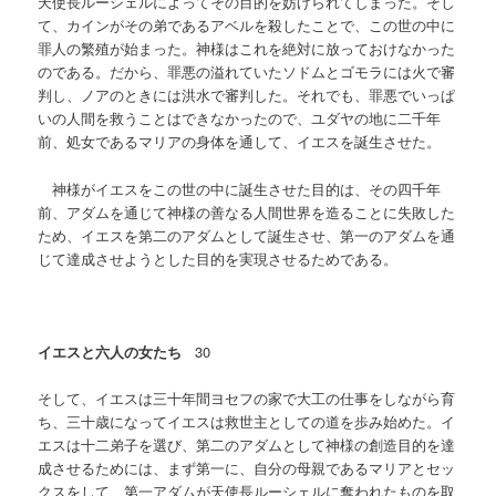
天使長ルーシェルによってその目的を妨げられてしまった。そし
て、カインがその弟であるアベルを殺したことで、この世の中に
罪人の繁殖が始まった。神様はこれを絶対に放っておけなかった
のである。だから、罪悪の溢れていたソドムとゴモラには火で審
判し、ノアのときには洪水で審判した。それでも、罪悪でいっぱ
いの人間を救うことはできなかったので、ユダヤの地に二千年
前、処女であるマリアの身体を通して、イエスを誕生させた。
神様がイエスをこの世の中に誕生させた目的は、その四千年
前、アダムを通じて神様の善なる人間世界を造ることに失敗した
ため、イエスを第二のアダムとして誕生させ、第一のアダムを通
じて達成させようとした目的を実現させるためである。
イエスと六人の女たち
30
そして、イエスは三十年間ヨセフの家で大工の仕事をしながら育
ち、三十歳になってイエスは救世主としての道を歩み始めた。イ
エスは十二弟子を選び、第二のアダムとして神様の創造目的を達
成させるためには、まず第一に、自分の母親であるマリアとセッ
クスをして、第一アダムが天使長ルーシェルに奪われたものを取