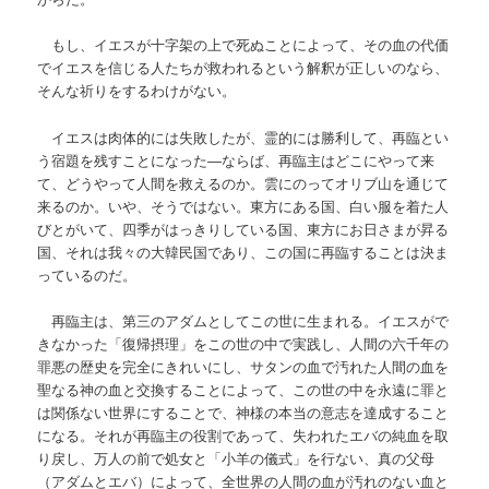
もし、イエスが十字架の上で死ぬことによって、その血の代価
でイエスを信じる人たちが救われるという解釈が正しいのなら、
そんな祈りをするわけがない。
イエスは肉体的には失敗したが、霊的には勝利して、再臨とい
う宿題を残すことになった
―
ならば、再臨主はどこにやって来
て、どうやって人間を救えるのか。雲にのってオリブ山を通じて
来るのか。いや、そうではない。東方にある国、白い服を着た人
びとがいて、四季がはっきりしている国、東方にお日さまが昇る
国、それは我々の大韓民国であり、この国に再臨することは決ま
っているのだ。
再臨主は、第三のアダムとしてこの世に生まれる。イエスがで
きなかった「復帰摂理」をこの世の中で実践し、人間の六千年の
罪悪の歴史を完全にきれいにし、サタンの血で汚れた人間の血を
聖なる神の血と交換することによって、この世の中を永遠に罪と
は関係ない世界にすることで、神様の本当の意志を達成すること
になる。それが再臨主の役割であって、失われたエバの純血を取
り戻し、万人の前で処女と「小羊の儀式」を行ない、真の父母
（アダムとエバ）によって、全世界の人間の血が汚れのない血と