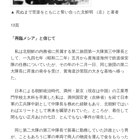
▲ 死ぬまで苦楽をともにと誓い合った文鮮明
（左）と著者
13
頁
「再臨メシア」と信じて
私は北朝鮮の内務省に所属する第二旅団第一大隊第三中隊長と
して、一九四七年（昭和二二年）五月から黄海道海州で鉄道保安
隊の任務についていたが、その年の十二月一日、同じ旅団の第二
大隊長に昇進の発令を受け、黄海道沙里院の大きな基地へ移っ
た。
日本による朝鮮統治時代、満州
・新京（現在は中国）の工業専
門学校土木科を卒業した私は、満州国官吏（吉林省）を経て日本
軍の工兵隊中尉として中隊長を務めた経験もあり、北朝鮮ではい
わばエリートとして将来を嘱望されていた。ところが、着任して
間もない正月あけの七日、とんでもない事件が発生した。
同じ第二大隊の第三中隊長で新幕に勤務していた許政という男
が、こともあろうに軍の車両で商人の物資を運んで金をもらった