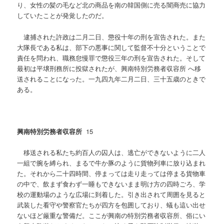
り、女性の髪の毛など北の商品を南の韓国側に売る闇商売に協力
していたことが発覚したのだ。
逮捕された許政は二月二日、懲役十年の刑を宣告された。また
大隊長である私は、部下の悪事に関して監督不十分ということで
責任を問われ、職務怠慢罪で懲役三年の刑を宣告された。そして
最初は平壌刑務所に投獄されたが、興南特別労務者収容所
へ移
送されることになった。一九四九年二月二日、三十五歳のときで
ある。
興南特別労務者収容所
15
移送される私たち約百人の囚人は、逃亡ができないように二人
一組で腕を縛られ、まるで牛か豚のように貨物列車に放り込まれ
た。それから二十四時間、停まっては走り走っては停まる貨物車
の中で、飲まず食わず一睡もできないまま明け方の四時ごろ、学
校の運動場のような広場に到着した。引き出されて周囲を見ると
武装した看守や警察官たちが四方を包囲しており、蟻も這い出せ
ないほど厳重な警備だ。ここが興南の特別労務者収容所、俗にい