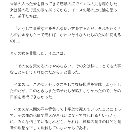
香油の入った壷を持ってきて感動の涙でイエスの足を濡らした。
女は髪の毛で足の涙を拭ってから、イエスの足の上に油を塗っ
た。弟子たちは、
「どうして貴重な油をそんな使い方をするんだ。それをたくさ
んのお金をもらって売れば、かわいそうな人たちのために使える
のに」
とその女を非難した。イエスは、
「その女を責めるのはやめなさい。その女は私に、とても大事
なことをしてくれたのだから」と言った。
イエスは、この女とセックスをして復帰摂理を実践しようとし
たのだが、このときもまた弟子たちが協力しなかったので、その
目的を達成できなかった。
イエスが人間の罪を背負って十字架で死んでいったことによっ
て、その血の代価で罪人がきれいになって救われるというふう
に、みんな信じているけれども、それは、神様の創造の目的と創
造の理想を正しく理解していないからである。