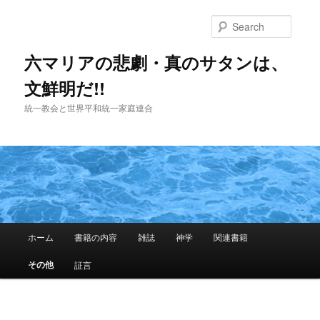
Skip
to
Searc
primary
content
六マリアの悲劇・真のサタンは、
文鮮明だ!!
統一教会と世界平和統一家庭連合
Main
ホーム
書籍の内容
雑誌
神学
関連書籍
menu
その他
証言