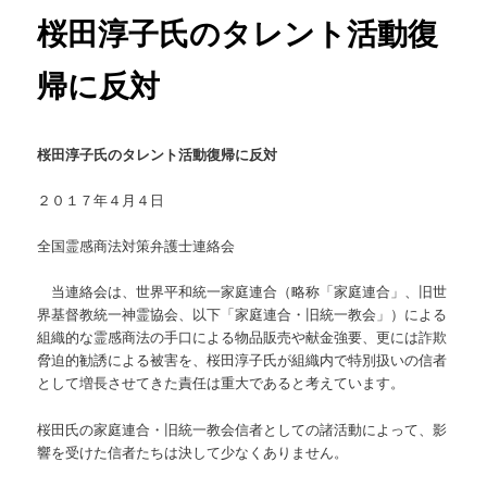
桜田淳子氏のタレント活動復
帰に反対
桜田淳子氏のタレント活動復帰に反対
２０１７年４月４日
全国霊感商法対策弁護士連絡会
当連絡会は、世界平和統一家庭連合（略称「家庭連合」、旧世
界基督教統一神霊協会、以下「家庭連合
・旧統一教会」）による
組織的な霊感商法の手口による物品販売や献金強要、更には詐欺
脅迫的勧誘による被害を、桜田淳子氏が組織内で特別扱いの信者
として増長させてきた責任は重大であると考えています。
桜田氏の家庭連合・旧統一教会信者としての諸活動によって、影
響を受けた信者たちは決して少なくありません。