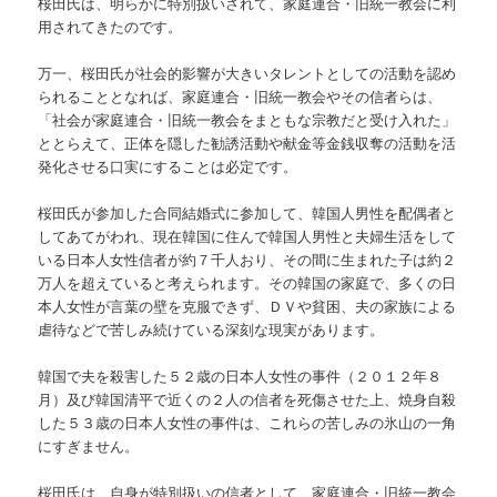
桜田氏は、明らかに特別扱いされて、家庭連合・旧統一教会に利
用されてきたのです。
万一、桜田氏が社会的影響が大きいタレントとしての活動を認め
られることとなれば、家庭連合・旧統一教会やその信者らは、
「社会が家庭連合・旧統一教会をまともな宗教だと受け入れた」
ととらえて、正体を隠した勧誘活動や献金等金銭収奪の活動を活
発化させる口実にすることは必定です。
桜田氏が参加した合同結婚式に参加して、韓国人男性を配偶者と
してあてがわれ、現在韓国に住んで韓国人男性と夫婦生活をして
いる日本人女性信者が約７千人おり、その間に生まれた子は約２
万人を超えていると考えられます。その韓国の家庭で、多くの日
本人女性が言葉の壁を克服できず、ＤＶや貧困、夫の家族による
虐待などで苦しみ続けている深刻な現実があります。
韓国で夫を殺害した５２歳の日本人女性の事件（２０１２年８
月）及び韓国清平で近くの２人の信者を死傷させた上、焼身自殺
した５３歳の日本人女性の事件は、これらの苦しみの氷山の一角
にすぎません。
桜田氏は、自身が特別扱いの信者として、家庭連合・旧統一教会