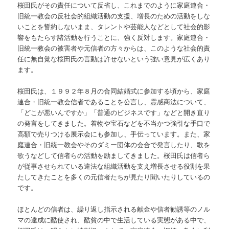
桜田氏がその責任について反省し、これまでのように家庭連合・
旧統一教会の反社会的組織活動の支援、増長のための活動をしな
いことを誓約しないまま、タレントや芸能人などとして社会的影
響をもたらす諸活動を行うことに、強く反対します。家庭連合・
旧統一教会の被害者や元信者の方々からは、このような社会的責
任に無自覚な桜田氏の言動は許せないという強い意見が広くあり
ます。
桜田氏は、１９９２年８月の合同結婚式に参加する頃から、家庭
連合・旧統一教会信者であることを公言し、霊感商法について、
「どこが悪いんですか」「普通のビジネスです」などと開き直り
の発言をしてきました。着物や宝石などを不当かつ強引な手口で
高額で売りつける展示会にも参加し、手伝っています。また、家
庭連合・旧統一教会やそのダミー団体の会合で発言したり、歌を
歌うなどして信者らの活動を励ましてきました。桜田氏は信者ら
が従事させられている違法な組織活動を支え増長させる役割を果
たしてきたことを多くの元信者たちが見たり聞いたりしているの
です。
ほとんどの信者は、繰り返し指示される献金や信者勧誘等のノル
マの達成に酷使され、酷貧の中で生活している実態がある中で、