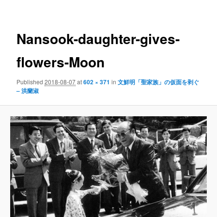
navigation
Nansook-daughter-gives-
flowers-Moon
Published
2018-08-07
at
602 × 371
in
文鮮明「聖家族」の仮面を剥ぐ
– 洪蘭淑