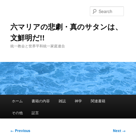
Skip
to
Searc
primary
content
六マリアの悲劇・真のサタンは、
文鮮明だ!!
統一教会と世界平和統一家庭連合
Main
ホーム
書籍の内容
雑誌
神学
関連書籍
menu
その他
証言
Image
← Previous
Next →