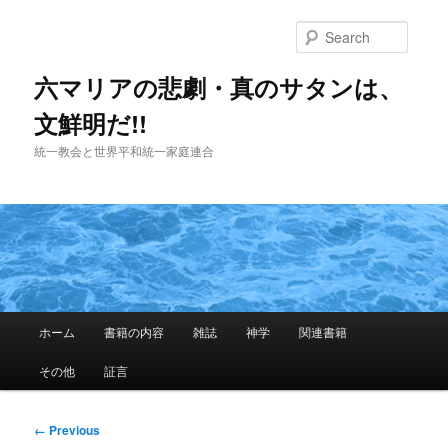
Skip
to
Searc
primary
content
六マリアの悲劇・真のサタンは、
文鮮明だ!!
統一教会と世界平和統一家庭連合
Main
ホーム
書籍の内容
雑誌
神学
関連書籍
menu
その他
証言
Image
← Previous