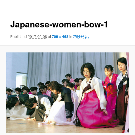
navigation
Japanese-women-bow-1
Published
2017-09-08
at
709 × 468
in
巧妙だよ。