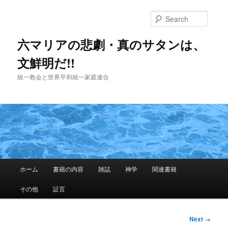
Skip
to
Searc
primary
content
六マリアの悲劇・真のサタンは、
文鮮明だ!!
統一教会と世界平和統一家庭連合
Main
ホーム
書籍の内容
雑誌
神学
関連書籍
menu
その他
証言
Image
Next →