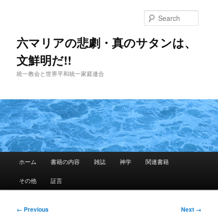
Skip
to
Searc
primary
content
六マリアの悲劇・真のサタンは、
文鮮明だ!!
統一教会と世界平和統一家庭連合
Main
ホーム
書籍の内容
雑誌
神学
関連書籍
menu
その他
証言
Image
← Previous
Next →