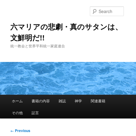
Skip
to
Searc
primary
content
六マリアの悲劇・真のサタンは、
文鮮明だ!!
統一教会と世界平和統一家庭連合
Main
ホーム
書籍の内容
雑誌
神学
関連書籍
menu
その他
証言
Image
← Previous