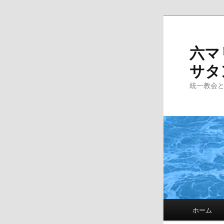
Skip
to
primary
六マ
content
サタ
統一教会
Main
ホーム
menu