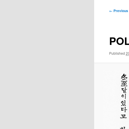
Image
← Previous
navigation
POL
Published
2