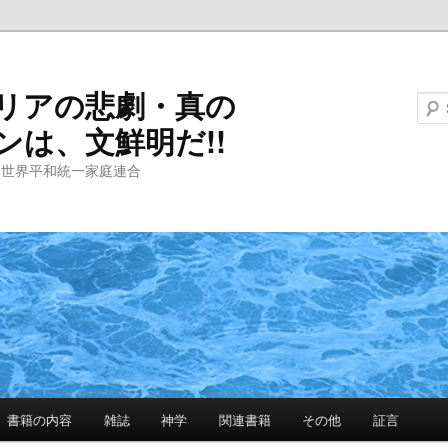
リアの悲劇・真の
ンは、文鮮明だ!!
と世界平和統一家庭連合
書籍の内容
雑誌
神学
関連書籍
その他
証言