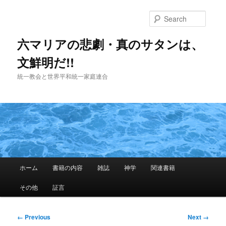
Skip
to
Searc
primary
content
六マリアの悲劇・真のサタンは、
文鮮明だ!!
統一教会と世界平和統一家庭連合
Main
ホーム
書籍の内容
雑誌
神学
関連書籍
menu
その他
証言
Image
← Previous
Next →