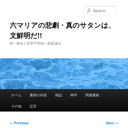
Skip
to
Searc
primary
content
六マリアの悲劇・真のサタンは、
文鮮明だ!!
統一教会と世界平和統一家庭連合
Main
ホーム
書籍の内容
雑誌
神学
関連書籍
menu
その他
証言
Image
← Previous
Next →